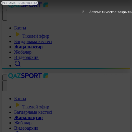
РЕКЛАМА • OLIMPBET.KZ
1
Автоматическое закрыти
Басты
Тікелей эфир
Бағдарлама кестесі
Жаңалықтар
Жобалар
Видеоархив
Басты
Тікелей эфир
Бағдарлама кестесі
Жаңалықтар
Жобалар
Видеоархив