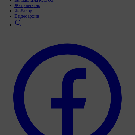
Жаңалықтар
Жобалар
Видеоархив