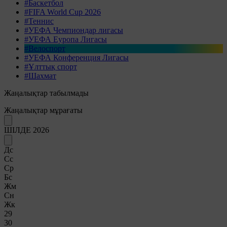
#Баскетбол
#FIFA World Cup 2026
#Теннис
#УЕФА Чемпиондар лигасы
#УЕФА Еуропа Лигасы
#Велоспорт
#УЕФА Конференция Лигасы
#Ұлттық спорт
#Шахмат
Жаңалықтар табылмады
Жаңалықтар мұрағаты
ШІЛДЕ 2026
Дс
Сс
Ср
Бс
Жм
Сн
Жк
29
30