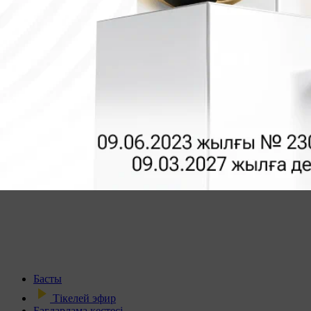
Басты
Тікелей эфир
Бағдарлама кестесі