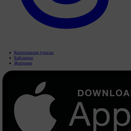
Корпорация туралы
Байланыс
Жарнама