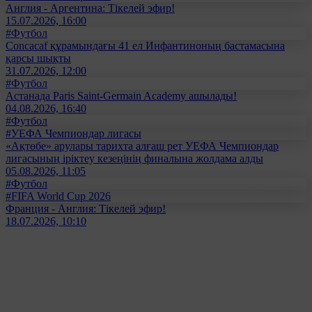
Англия - Аргентина: Тікелей эфир!
15.07.2026, 16:00
#Футбол
Concacaf құрамындағы 41 ел Инфантиноның бастамасына
қарсы шықты
31.07.2026, 12:00
#Футбол
Астанада Paris Saint-Germain Academy ашылады!
04.08.2026, 16:40
#Футбол
#УЕФА Чемпиондар лигасы
«Ақтөбе» арулары тарихта алғаш рет УЕФА Чемпиондар
лигасының іріктеу кезеңінің финалына жолдама алды
05.08.2026, 11:05
#Футбол
#FIFA World Cup 2026
Франция - Англия: Тікелей эфир!
18.07.2026, 10:10