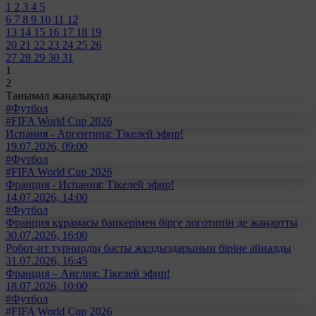
1
2
3
4
5
6
7
8
9
10
11
12
13
14
15
16
17
18
19
20
21
22
23
24
25
26
27
28
29
30
31
1
2
Танымал жаңалықтар
#Футбол
#FIFA World Cup 2026
Испания - Аргентина: Тікелей эфир!
19.07.2026, 09:00
#Футбол
#FIFA World Cup 2026
Франция - Испания: Тікелей эфир!
14.07.2026, 14:00
#Футбол
Франция құрамасы бапкерімен бірге логотипін де жаңартты
30.07.2026, 16:00
Робот-ит турнирдің басты жұлдыздарының біріне айналды
31.07.2026, 16:45
Франция – Англия: Тікелей эфир!
18.07.2026, 10:00
#Футбол
#FIFA World Cup 2026