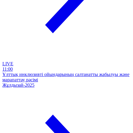
LIVE
11:00
Ұлттық инклюзивті ойындарының салтанатты жабылуы және
марапаттау рәсімі
Жұлдызай-2025