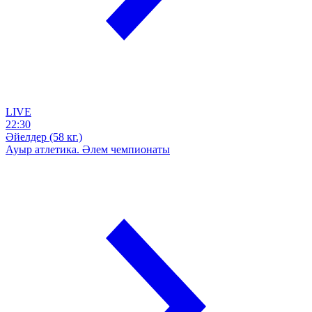
LIVE
22:30
Әйелдер (58 кг.)
Ауыр атлетика. Әлем чемпионаты