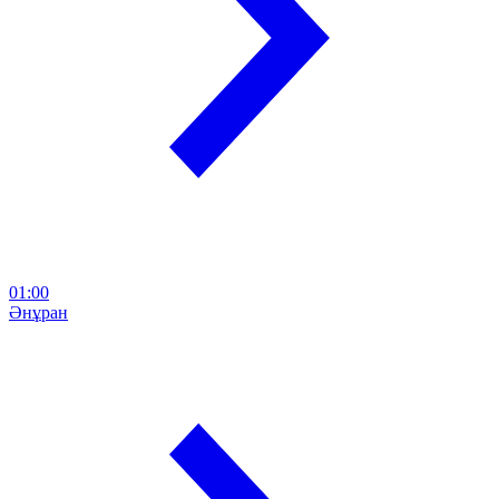
01:00
Әнұран