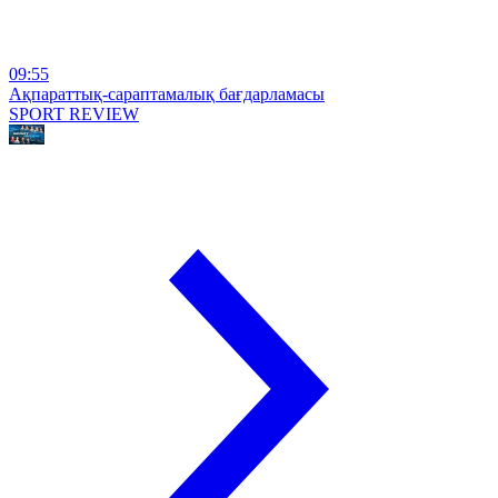
09:55
Ақпараттық-сараптамалық бағдарламасы
SPORT REVIEW