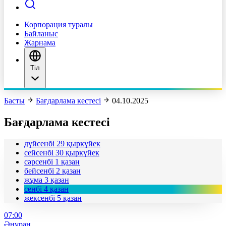
Корпорация туралы
Байланыс
Жарнама
Тіл
Басты
Бағдарлама кестесі
04.10.2025
Бағдарлама кестесі
дүйсенбі
29 қыркүйек
сейсенбі
30 қыркүйек
сәрсенбі
1 қазан
бейсенбі
2 қазан
жұма
3 қазан
сенбі
4 қазан
жексенбі
5 қазан
07:00
Әнұран