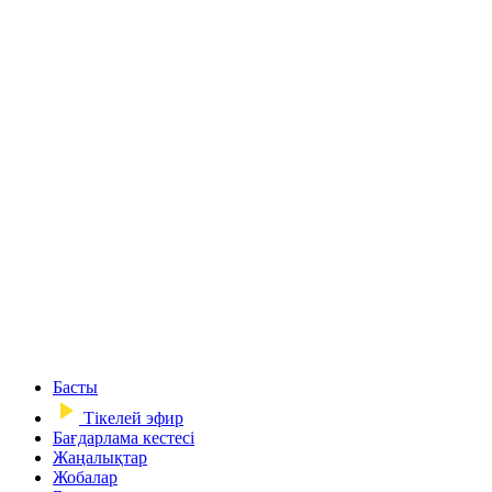
Басты
Тікелей эфир
Бағдарлама кестесі
Жаңалықтар
Жобалар