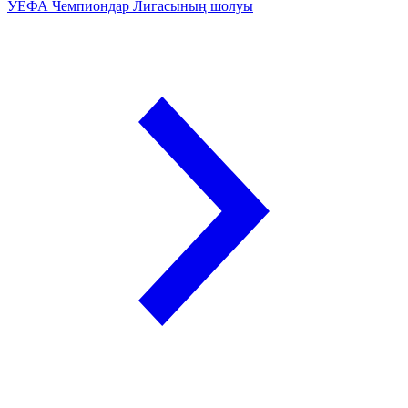
УЕФА Чемпиондар Лигасының шолуы