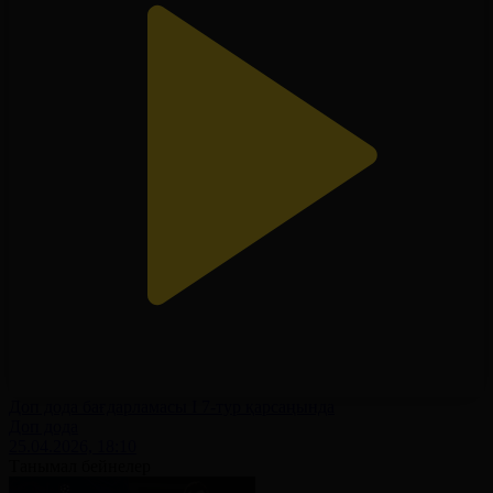
Доп дода бағдарламасы І 7-тур қарсаңында
Доп дода
25.04.2026, 18:10
Танымал бейнелер