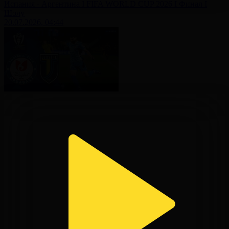
Испания - Аргентина І FIFA WORLD CUP 2026 І Финал І
Шолу
20.07.2026, 04:44