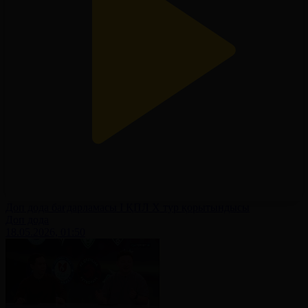
Доп дода бағдарламасы І ҚПЛ X тур қорытындысы
Доп дода
18.05.2026, 01:50