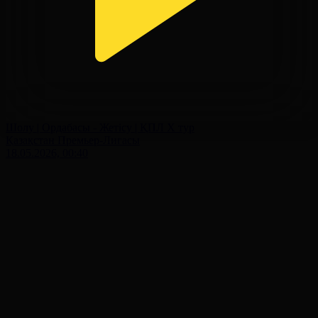
Шолу | Ордабасы - Жетісу | ҚПЛ X тур
Қазақстан Премьер-Лигасы
18.05.2026, 00:40