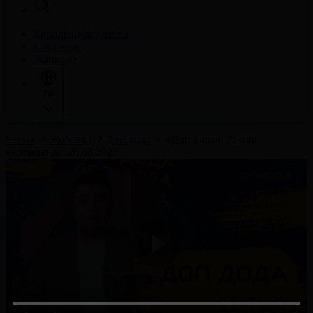
Корпорация туралы
Байланыс
Жарнама
Тіл
Басты
Жобалар
Доп дода
«Доп дода». 21-тур
қарсаңында. 26.08.2023