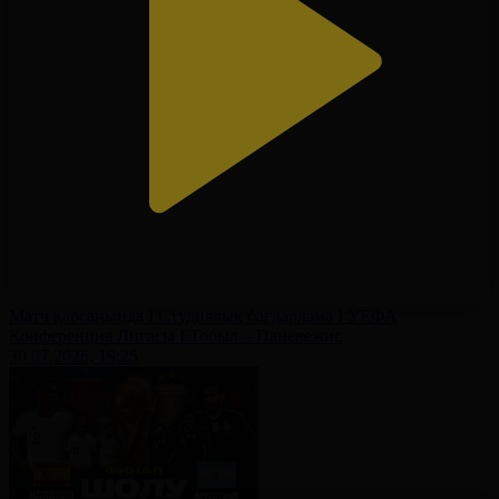
Матч қарсаңында І Студиялық бағдарлама І УЕФА
Конференция Лигасы І Тобыл – Паневежис
30.07.2026, 19:25