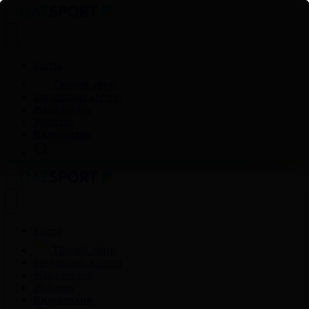
Басты
Тікелей эфир
Бағдарлама кестесі
Жаңалықтар
Жобалар
Видеоархив
Басты
Тікелей эфир
Бағдарлама кестесі
Жаңалықтар
Жобалар
Видеоархив