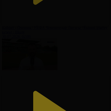
Қайрат - Омония | УЕФА Чемпиондар Лигасы | Екінші іріктеу
кезеңі | Шолу
30.07.2026, 02:00