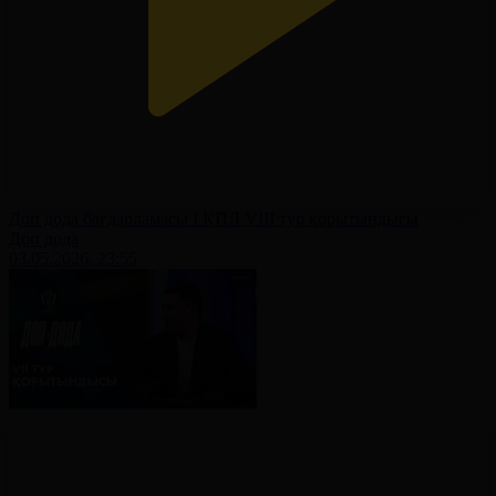
Доп дода бағдарламасы І ҚПЛ VIII тур қорытындысы
Доп дода
03.05.2026, 23:55