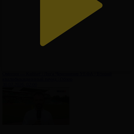
Омония — Кайрат | Лига Чемпионов УЕФА | Второй
квалификационный раунд | Обзор
30.07.2026, 02:00