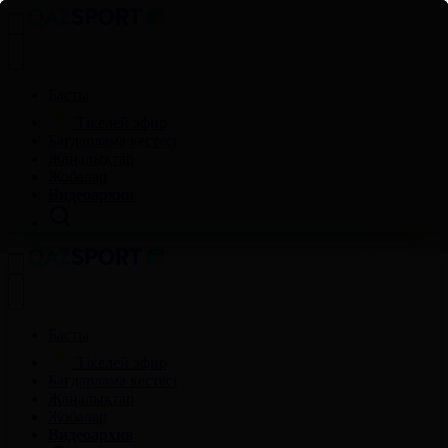
Басты
Тікелей эфир
Бағдарлама кестесі
Жаңалықтар
Жобалар
Видеоархив
Басты
Тікелей эфир
Бағдарлама кестесі
Жаңалықтар
Жобалар
Видеоархив