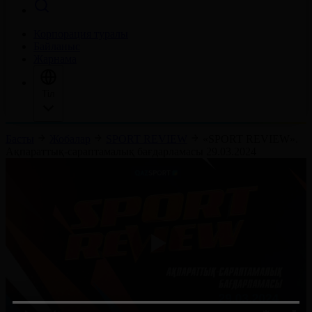
Корпорация туралы
Байланыс
Жарнама
Тіл
Басты
Жобалар
SPORT REVIEW
«SPORT REVIEW».
Ақпараттық-сараптамалық бағдарламасы 29.03.2024