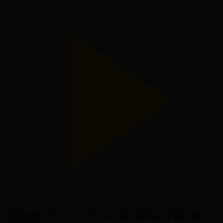
SPORT REVIEW | Ақпараттық-сараптамалық бағдарламасы |