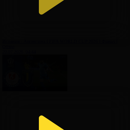
Испания - Аргентина І FIFA WORLD CUP 2026 І Финал І
Обзор
20.07.2026, 04:44