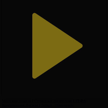
Матч қарсаңында І Студиялық бағдарлама І УЕФА
Конференция Лигасы І Тобыл – Паневежис