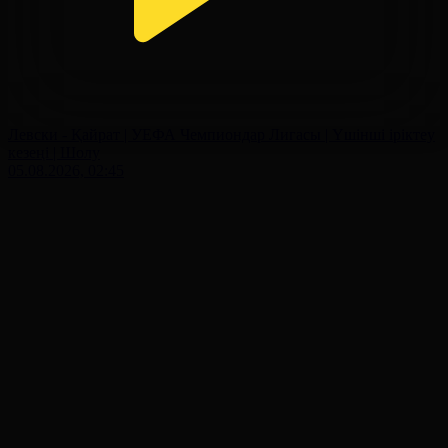
Левски - Қайрат | УЕФА Чемпиондар Лигасы | Үшінші іріктеу
кезеңі | Шолу
05.08.2026, 02:45