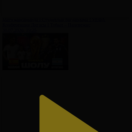
Матч қарсаңында І Студиялық бағдарлама І УЕФА
Конференция Лигасы І Тобыл – Паневежис
30.07.2026, 19:25