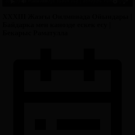
0:00
/ 0:00
ХХХІІІ Жазғы Оилмпиада Ойындары |
Байдарка мен каноэде ескек есу |
Бекарыс Раматулла