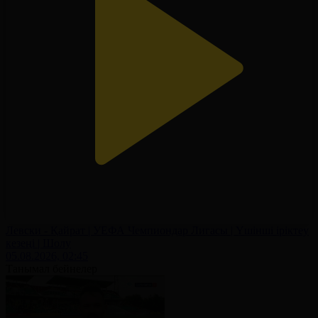
Левски - Қайрат | УЕФА Чемпиондар Лигасы | Үшінші іріктеу
кезеңі | Шолу
05.08.2026, 02:45
Танымал бейнелер