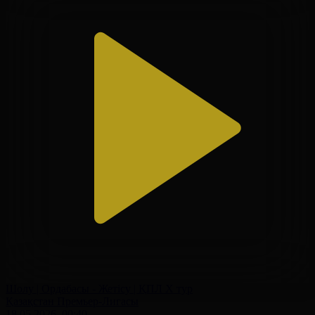
Шолу | Ордабасы - Жетісу | ҚПЛ X тур
Қазақстан Премьер-Лигасы
18.05.2026, 00:40