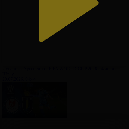
Испания - Аргентина І FIFA WORLD CUP 2026 І Финал І
Шолу
20.07.2026, 04:44