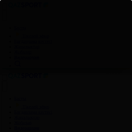
Басты
Тікелей эфир
Бағдарлама кестесі
Жаңалықтар
Жобалар
Видеоархив
Басты
Тікелей эфир
Бағдарлама кестесі
Жаңалықтар
Жобалар
Видеоархив