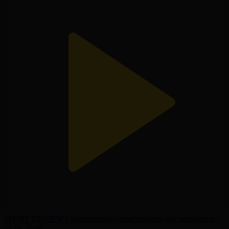
SPORT REVIEW | Ақпараттық-сараптамалық бағдарламасы |
05.08.2026