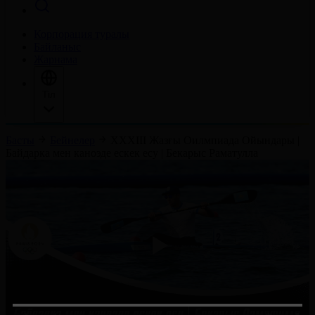
Корпорация туралы
Байланыс
Жарнама
Тіл
Басты
Бейнелер
ХХХІІІ Жазғы Оилмпиада Ойындары |
Байдарка мен каноэде ескек есу | Бекарыс Раматулла