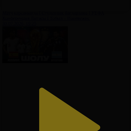
Матч қарсаңында І Студиялық бағдарлама І УЕФА
Конференция Лигасы І Тобыл – Паневежис
30.07.2026, 19:25