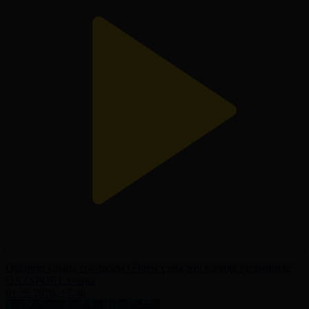
Qazsport алаңы ток-шоуы | Әлем үздіктері елорда татамиінде
QAZSPORT алаңы
01.05.2026, 17:40