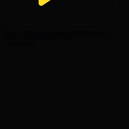
Левски — Кайрат | Лига чемпионов УЕФА | Третий
квалификационный раунд | Обзор
05.08.2026, 02:45