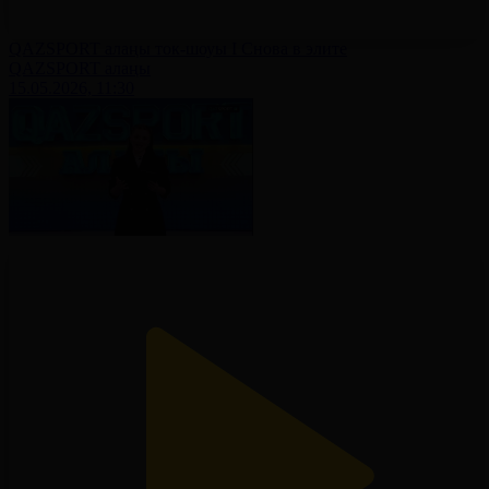
QAZSPORT алаңы ток-шоуы І Снова в элите
QAZSPORT алаңы
15.05.2026, 11:30