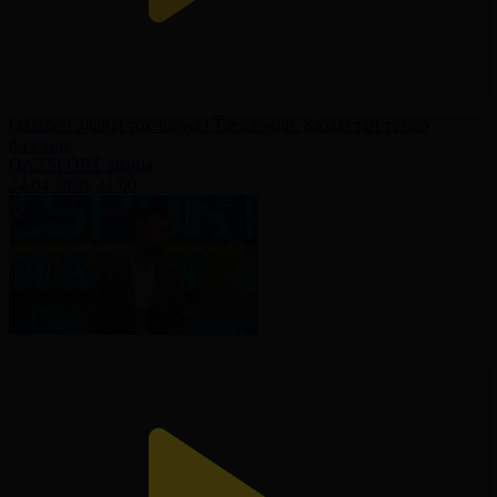
Qazsport алаңы ток-шоуы | Таеквондо. Қазақстан тұғыр
биігінде
QAZSPORT алаңы
24.04.2026, 11:00