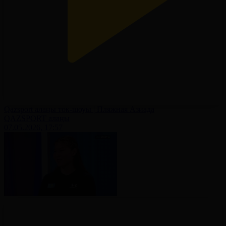
Qazsport алаңы ток-шоуы | Пляжная Азиада
QAZSPORT алаңы
07.05.2026, 17:57