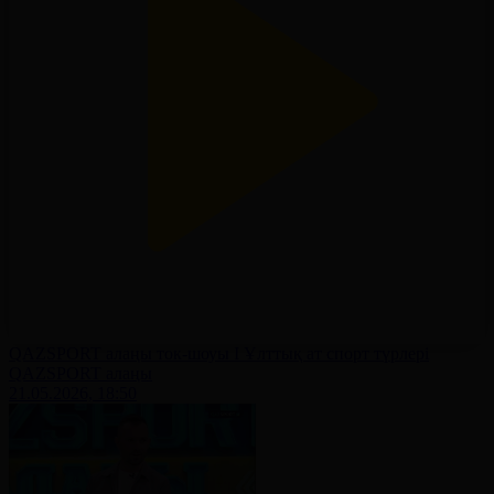
QAZSPORT алаңы ток-шоуы І Ұлттық ат спорт түрлері
QAZSPORT алаңы
21.05.2026, 18:50