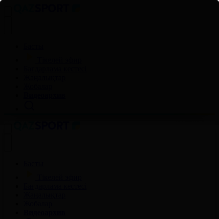
Басты
Тікелей эфир
Бағдарлама кестесі
Жаңалықтар
Жобалар
Видеоархив
Басты
Тікелей эфир
Бағдарлама кестесі
Жаңалықтар
Жобалар
Видеоархив