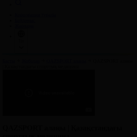
Корпорация туралы
Байланыс
Жарнама
Тіл
Басты
Жобалар
QAZSPORT алаңы
QAZSPORT алаңы
| Қазақстандағы спорттық медицина
QAZSPORT алаңы | Қазақстандағы
спорттық медицина