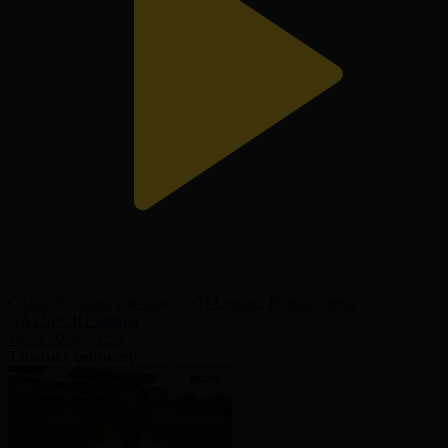
Qazsport алаңы ток-шоуы | QJ League. Новая смена
QAZSPORT алаңы
16.04.2026, 21:55
Танымал бейнелер