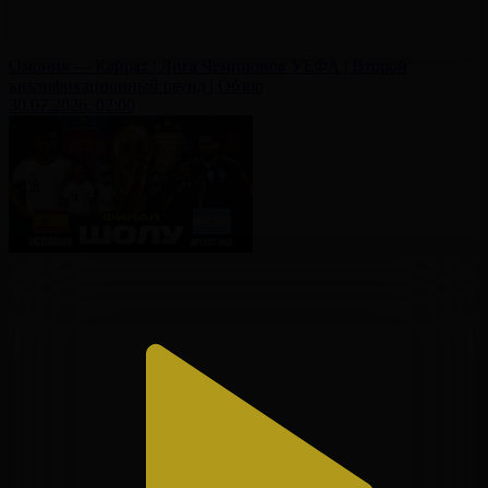
Омония — Кайрат | Лига Чемпионов УЕФА | Второй
квалификационный раунд | Обзор
30.07.2026, 02:00