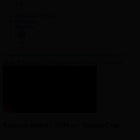
Корпорация туралы
Байланыс
Жарнама
Тіл
Басты
Бейнелер
Ұшқыр бәйге | 1200 м | Astana Cup
Ұшқыр бәйге | 1200 м | Astana Cup