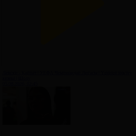
Левски - Қайрат | УЕФА Чемпиондар Лигасы | Үшінші іріктеу
кезеңі | Шолу
05.08.2026, 02:45