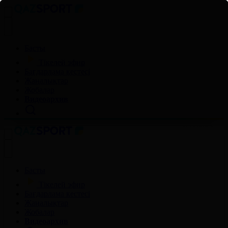
Басты
Тікелей эфир
Бағдарлама кестесі
Жаңалықтар
Жобалар
Видеоархив
Басты
Тікелей эфир
Бағдарлама кестесі
Жаңалықтар
Жобалар
Видеоархив