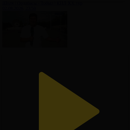
Шолу | Ордабасы - Тобыл | ҚПЛ XX тур
02.08.2026, 23:50