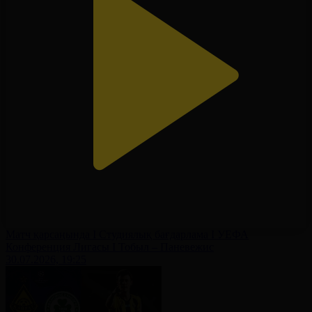
Матч қарсаңында І Студиялық бағдарлама І УЕФА
Конференция Лигасы І Тобыл – Паневежис
30.07.2026, 19:25