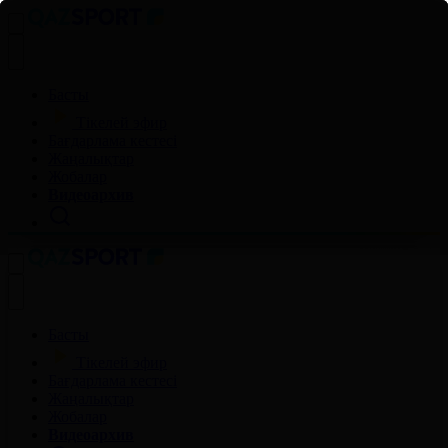
Басты
Тікелей эфир
Бағдарлама кестесі
Жаңалықтар
Жобалар
Видеоархив
Басты
Тікелей эфир
Бағдарлама кестесі
Жаңалықтар
Жобалар
Видеоархив