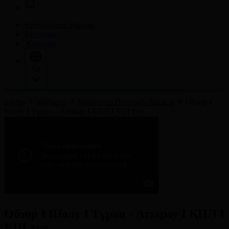
Корпорация туралы
Байланыс
Жарнама
Тіл
Басты
Жобалар
Қазақстан Премьер-Лигасы
Обзор І
Шолу І Тұран - Атырау І ҚПЛ І VIIІ тур
Обзор І Шолу І Тұран - Атырау І ҚПЛ І
VIIІ тур