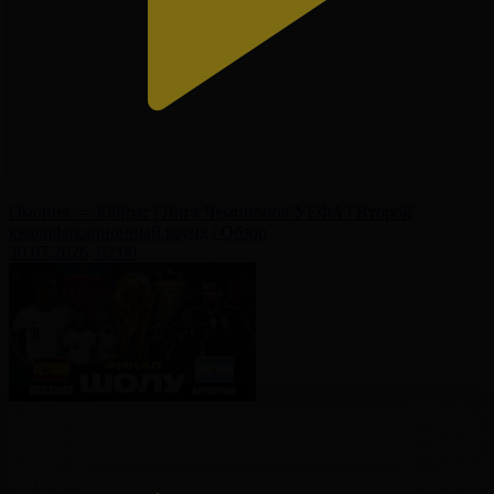
Омония — Кайрат | Лига Чемпионов УЕФА | Второй
квалификационный раунд | Обзор
30.07.2026, 02:00