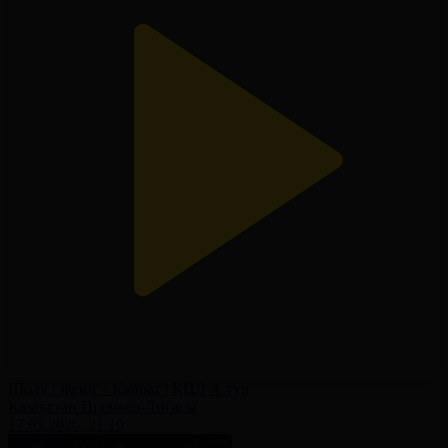
Шолу | Жеңіс - Қайрат | ҚПЛ X тур
Қазақстан Премьер-Лигасы
17.05.2026, 21:10