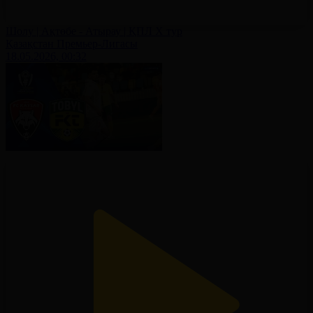
Шолу | Ақтөбе - Атырау | ҚПЛ X тур
Қазақстан Премьер-Лигасы
18.05.2026, 00:32