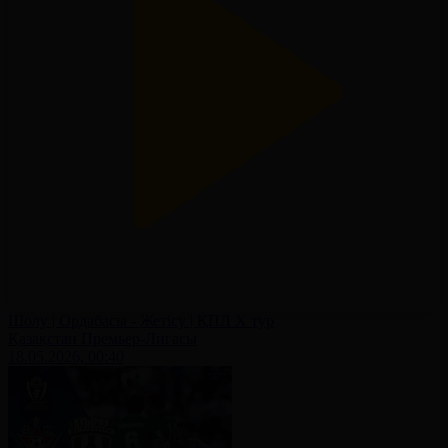
Шолу | Ордабасы - Жетісу | ҚПЛ X тур
Қазақстан Премьер-Лигасы
18.05.2026, 00:40