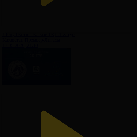
Шолу | Ертіс - Елімай | ҚПЛ X тур
Қазақстан Премьер-Лигасы
17.05.2026, 21:10