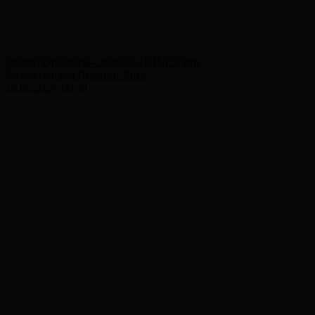
Обзор | Ордабасы - Жетысу | КПЛ X тур
Казахстанская Премьер-Лига
18.05.2026, 00:40