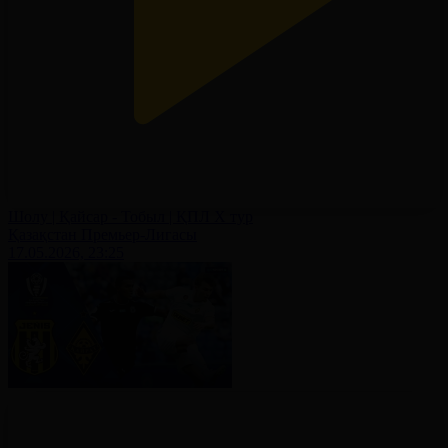
Шолу | Қайсар - Тобыл | ҚПЛ X тур
Қазақстан Премьер-Лигасы
17.05.2026, 23:25