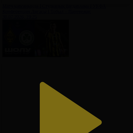
Матч қарсаңында І Студиялық бағдарлама І УЕФА
Конференция Лигасы І Тобыл – Паневежис
30.07.2026, 19:25