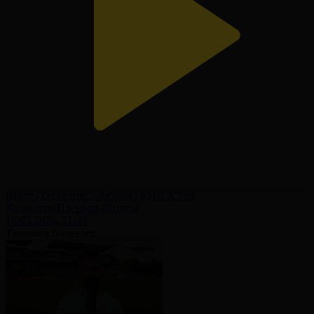
Шолу | Оқжетпес - Астана | ҚПЛ X тур
Қазақстан Премьер-Лигасы
16.05.2026, 21:30
Танымал бейнелер