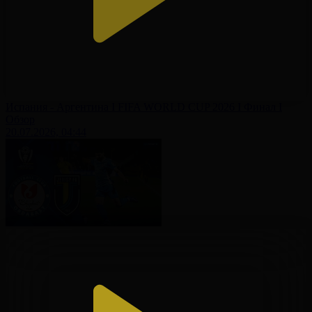
Испания - Аргентина І FIFA WORLD CUP 2026 І Финал І
Обзор
20.07.2026, 04:44