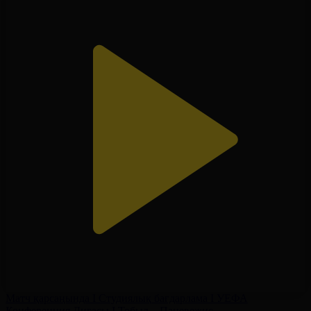
Матч қарсаңында І Студиялық бағдарлама І УЕФА
Конференция Лигасы І Тобыл – Паневежис