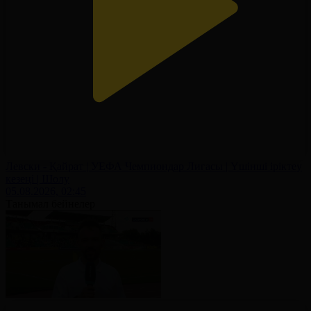
Левски - Қайрат | УЕФА Чемпиондар Лигасы | Үшінші іріктеу
кезеңі | Шолу
05.08.2026, 02:45
Танымал бейнелер