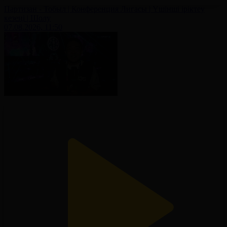
Партизан - Тобыл | Конференция Лигасы | Үшінші іріктеу
кезеңі | Шолу
07.08.2026, 11:50