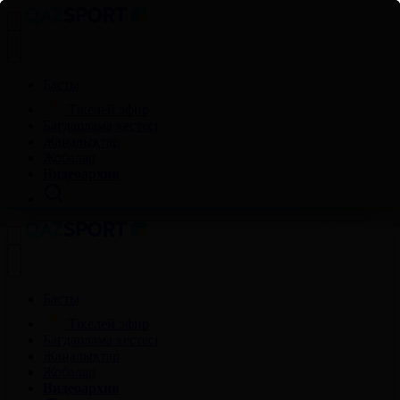
Басты
Тікелей эфир
Бағдарлама кестесі
Жаңалықтар
Жобалар
Видеоархив
Басты
Тікелей эфир
Бағдарлама кестесі
Жаңалықтар
Жобалар
Видеоархив