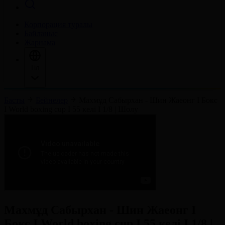
Корпорация туралы
Байланыс
Жарнама
Тіл
Басты
Бейнелер
Махмұд Сабырхан - Шин Жаеонг І Бокс
І World boxing cup І 55 келі І 1/8 | Шолу
Махмұд Сабырхан - Шин Жаеонг І
Бокс І World boxing cup І 55 келі І 1/8 |