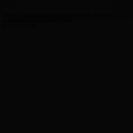
Левски — Кайрат | Лига чемпионов УЕФА | Третий
квалификационный раунд | Обзор
05.08.2026, 02:45