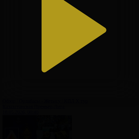
Обзор | Ордабасы - Жетысу | КПЛ X тур
Казахстанская Премьер-Лига
18.05.2026, 00:40