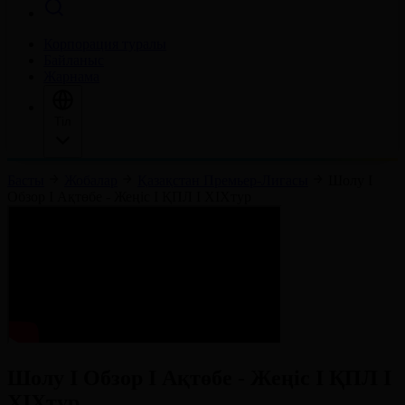
Корпорация туралы
Байланыс
Жарнама
Тіл
Басты
Жобалар
Қазақстан Премьер-Лигасы
Шолу І
Обзор І Ақтөбе - Жеңіс І ҚПЛ І XІХтур
Шолу І Обзор І Ақтөбе - Жеңіс І ҚПЛ І
XІХтур