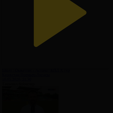
Шолу | Оқжетпес - Астана | ҚПЛ X тур
Қазақстан Премьер-Лигасы
16.05.2026, 21:30
Танымал бейнелер