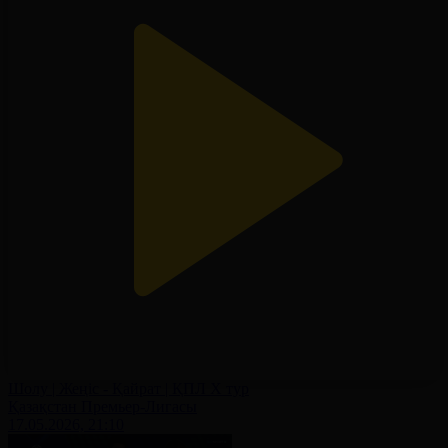
Шолу | Жеңіс - Қайрат | ҚПЛ X тур
Қазақстан Премьер-Лигасы
17.05.2026, 21:10