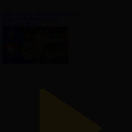
Шолу | Ақтөбе - Атырау | ҚПЛ X тур
Қазақстан Премьер-Лигасы
18.05.2026, 00:32