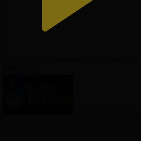
Испания - Аргентина І FIFA WORLD CUP 2026 І Финал І
Обзор
20.07.2026, 04:44