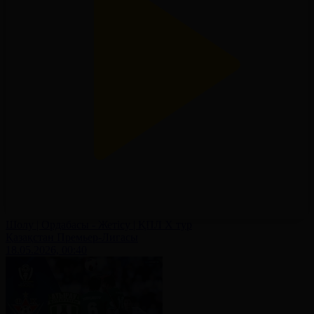
Шолу | Ордабасы - Жетісу | ҚПЛ X тур
Қазақстан Премьер-Лигасы
18.05.2026, 00:40