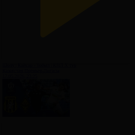
Шолу | Қайсар - Тобыл | ҚПЛ X тур
Қазақстан Премьер-Лигасы
17.05.2026, 23:25