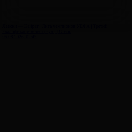
Левски — Кайрат | Лига чемпионов УЕФА | Третий
квалификационный раунд | Обзор
05.08.2026, 02:45