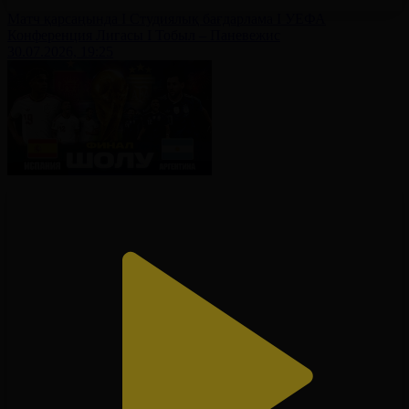
Матч қарсаңында І Студиялық бағдарлама І УЕФА
Конференция Лигасы І Тобыл – Паневежис
30.07.2026, 19:25