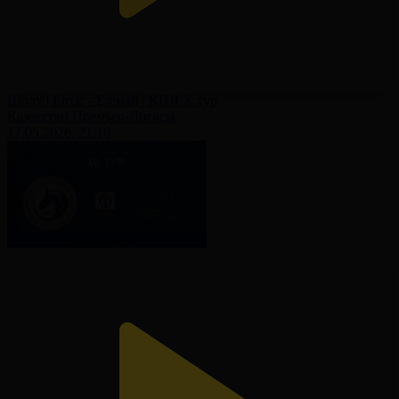
Шолу | Ертіс - Елімай | ҚПЛ X тур
Қазақстан Премьер-Лигасы
17.05.2026, 21:10