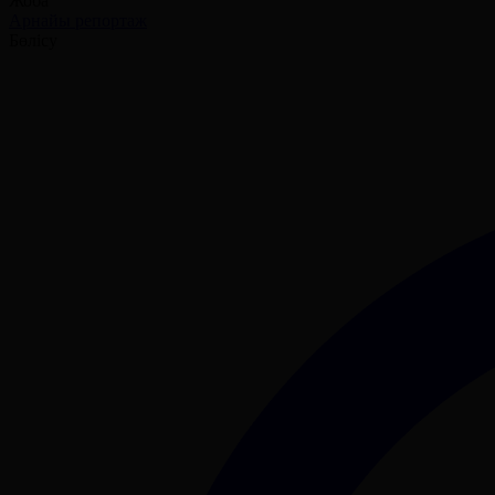
Жоба
Арнайы репортаж
Бөлісу