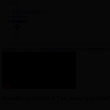
Корпорация туралы
Байланыс
Жарнама
Тіл
Басты
Жобалар
Арнайы репортаж
Арнайы репортаж І 
Арнайы репортаж І Ұлы дала жорығы-2