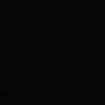
Ұлы дала жорығы-2025
025