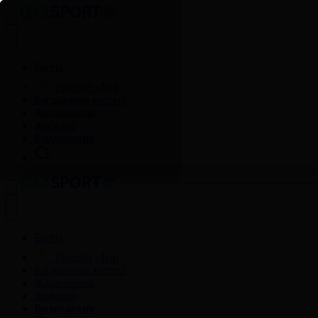
Басты
Тікелей эфир
Бағдарлама кестесі
Жаңалықтар
Жобалар
Видеоархив
Басты
Тікелей эфир
Бағдарлама кестесі
Жаңалықтар
Жобалар
Видеоархив