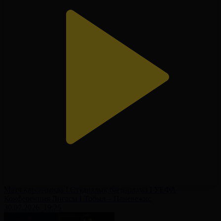
Матч қарсаңында І Студиялық бағдарлама І УЕФА
Конференция Лигасы І Тобыл – Паневежис
30.07.2026, 19:25