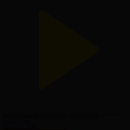
Армат Арманұлы - Кенан Гюзел | Кәсіпқой бокс
Кәсіпқой бокс
04.04.2026, 13:59