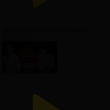
Саматәлі Төлтаев - Хонг Хуан Динг | Кәсіпқой бокс
Кәсіпқой бокс
04.04.2026, 12:55