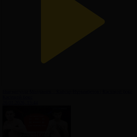
Нығматулла Молдашев – Қайсар Нұрымбетов | Кәсіпқой бокс
Кәсіпқой бокс
26.01.2026, 15:44