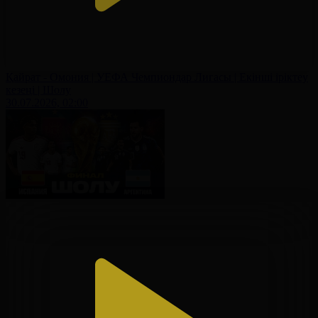
Қайрат - Омония | УЕФА Чемпиондар Лигасы | Екінші іріктеу
кезеңі | Шолу
30.07.2026, 02:00