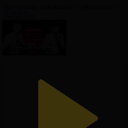
Мұхит Амантаев - Марат Ишеналы уулу | Кәсіпқой бокс
Кәсіпқой бокс
24.01.2026, 22:50