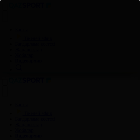
Басты
Тікелей эфир
Бағдарлама кестесі
Жаңалықтар
Жобалар
Видеоархив
Басты
Тікелей эфир
Бағдарлама кестесі
Жаңалықтар
Жобалар
Видеоархив