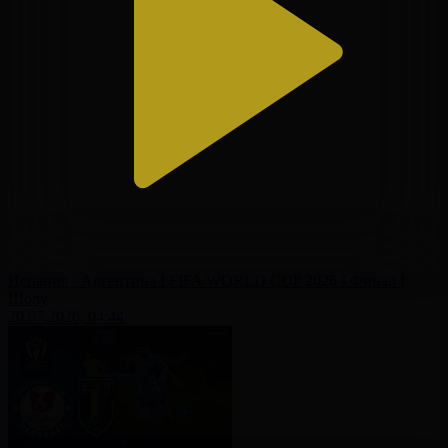
Испания - Аргентина І FIFA WORLD CUP 2026 І Финал І
Шолу
20.07.2026, 04:44