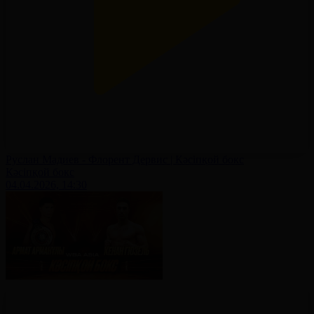
Руслан Мадиев - Флорент Дервис | Кәсіпқой бокс
Кәсіпқой бокс
04.04.2026, 14:30