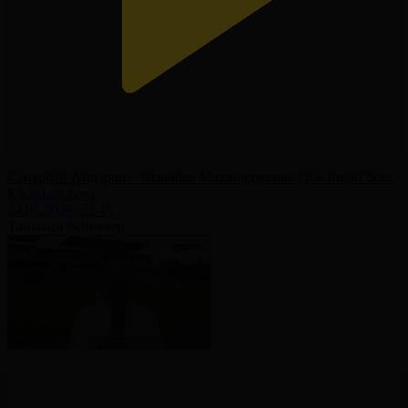
Сапарбай Айдаров – Асылбек Махамаджонов | Кәсіпқой бокс
Кәсіпқой бокс
24.01.2026, 22:45
Танымал бейнелер