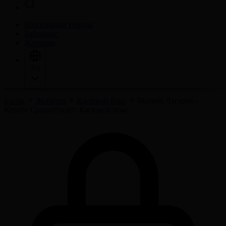
Корпорация туралы
Байланыс
Жарнама
Тіл
Басты
Жобалар
Кәсіпқой бокс
Матвей Лагерев -
Керати Сририттидет. Кәсіпқой бокс