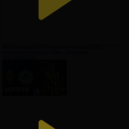
Матч қарсаңында І Студиялық бағдарлама І УЕФА
Конференция Лигасы І Тобыл – Паневежис
30.07.2026, 19:25