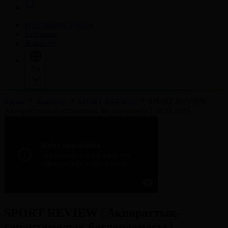
Корпорация туралы
Байланыс
Жарнама
Тіл
Басты
Жобалар
SPORT REVIEW
SPORT REVIEW |
Ақпараттық-сараптамалық бағдарламасы | 28.11.2025
SPORT REVIEW | Ақпараттық-
сараптамалық бағдарламасы |