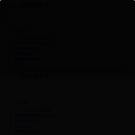
Басты
Тікелей эфир
Бағдарлама кестесі
Жаңалықтар
Жобалар
Видеоархив
Басты
Тікелей эфир
Бағдарлама кестесі
Жаңалықтар
Жобалар
Видеоархив