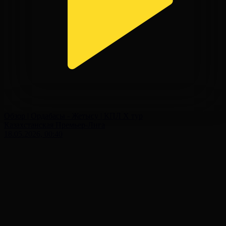
Обзор | Ордабасы - Жетысу | КПЛ X тур
Казахстанская Премьер-Лига
18.05.2026, 00:40