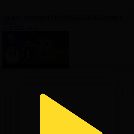
Испания - Аргентина І FIFA WORLD CUP 2026 І Финал І
Обзор
20.07.2026, 04:44