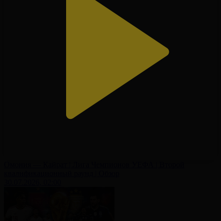
Омония — Кайрат | Лига Чемпионов УЕФА | Второй
квалификационный раунд | Обзор
30.07.2026, 02:00