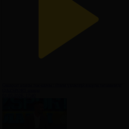
Qazsport алаңы ток-шоуы | Әлем үздіктері елорда татамиінде
QAZSPORT алаңы
01.05.2026, 17:40