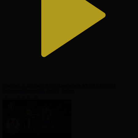
Омония — Кайрат | Лига Чемпионов УЕФА | Второй
квалификационный раунд | Обзор
30.07.2026, 02:00