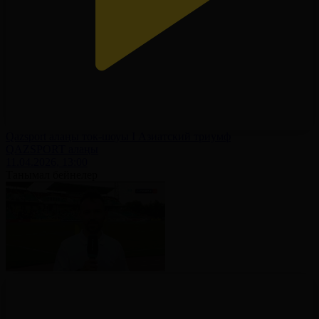
Qazsport алаңы ток-шоуы І Азиатский триумф
QAZSPORT алаңы
11.04.2026, 13:00
Танымал бейнелер