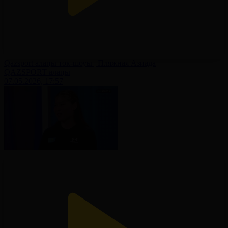
Qazsport алаңы ток-шоуы | Пляжная Азиада
QAZSPORT алаңы
07.05.2026, 17:57