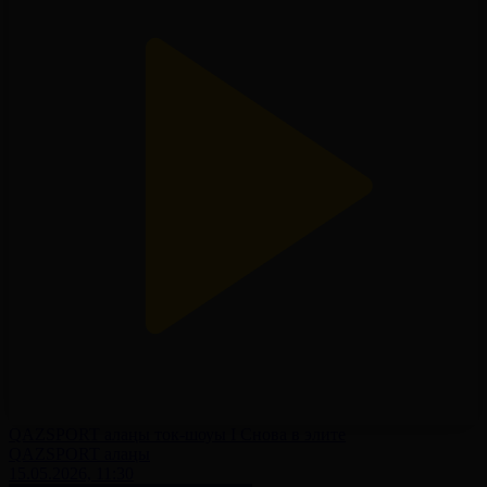
QAZSPORT алаңы ток-шоуы І Снова в элите
QAZSPORT алаңы
15.05.2026, 11:30