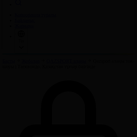
Корпорация туралы
Байланыс
Жарнама
Тіл
Басты
Жобалар
QAZSPORT алаңы
Qazsport алаңы ток-
шоуы | Таеквондо. Қазақстан тұғыр биігінде