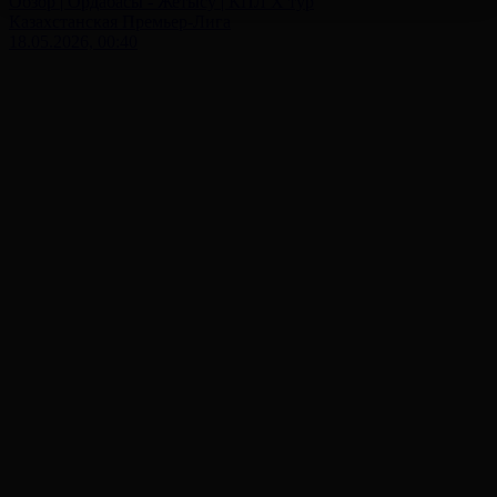
Обзор | Ордабасы - Жетысу | КПЛ X тур
Казахстанская Премьер-Лига
18.05.2026, 00:40