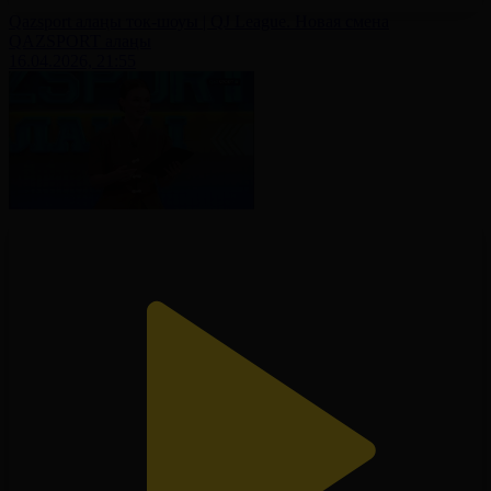
Qazsport алаңы ток-шоуы | QJ League. Новая смена
QAZSPORT алаңы
16.04.2026, 21:55