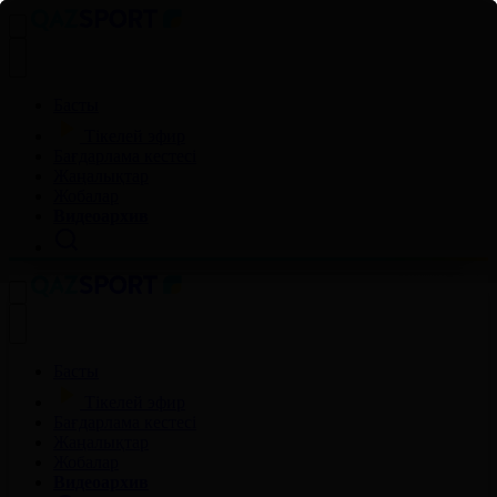
Басты
Тікелей эфир
Бағдарлама кестесі
Жаңалықтар
Жобалар
Видеоархив
Басты
Тікелей эфир
Бағдарлама кестесі
Жаңалықтар
Жобалар
Видеоархив