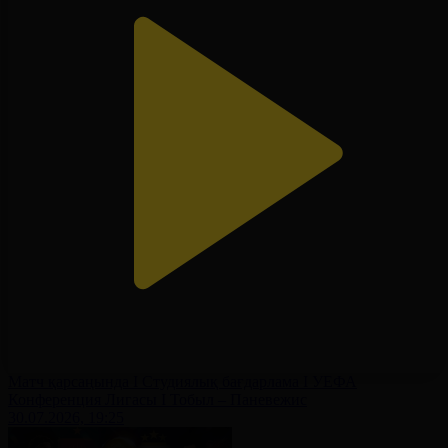
Матч қарсаңында І Студиялық бағдарлама І УЕФА
Конференция Лигасы І Тобыл – Паневежис
30.07.2026, 19:25