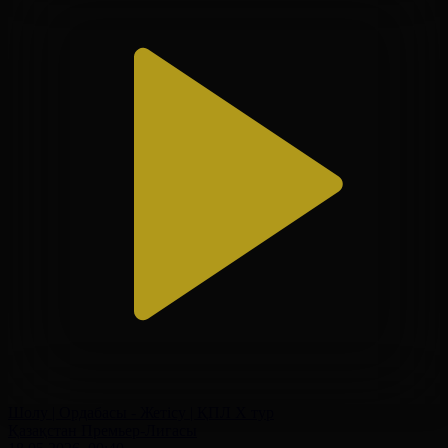
Шолу | Ордабасы - Жетісу | ҚПЛ X тур
Қазақстан Премьер-Лигасы