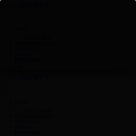
Басты
Тікелей эфир
Бағдарлама кестесі
Жаңалықтар
Жобалар
Видеоархив
Басты
Тікелей эфир
Бағдарлама кестесі
Жаңалықтар
Жобалар
Видеоархив