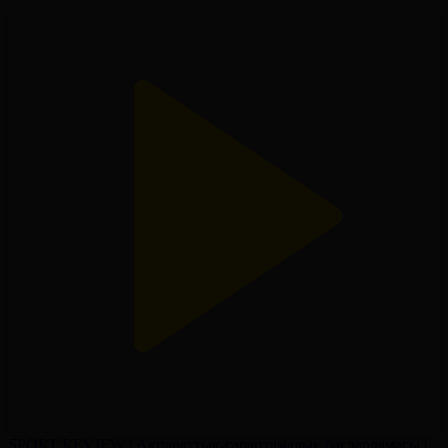
SPORT REVIEW | Ақпараттық-сараптамалық бағдарламасы |