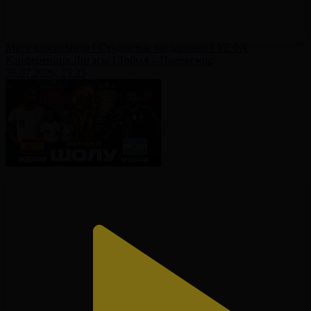
Матч қарсаңында І Студиялық бағдарлама І УЕФА
Конференция Лигасы І Тобыл – Паневежис
30.07.2026, 19:25