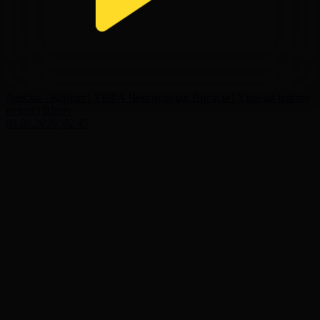
Левски - Қайрат | УЕФА Чемпиондар Лигасы | Үшінші іріктеу
кезеңі | Шолу
05.08.2026, 02:45