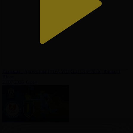
Испания - Аргентина І FIFA WORLD CUP 2026 І Финал І
Шолу
20.07.2026, 04:44