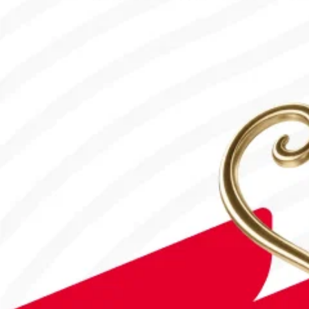
Доступ ограничен
Данное видео недоступно в вашем регионе
Шолу І Тобыл - Ертіс І ҚПЛ ІХ тур