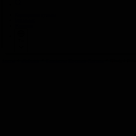
Корпорация туралы
Байланыс
Жарнама
Тіл
Басты
Жобалар
Қазақстан Премьер-Лигасы
Шолу І Тобы