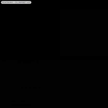
Басты
Тікелей эфир
Бағдарлама кестесі
Жаңалықтар
Жобалар
Видеоархив
Басты
Тікелей эфир
Бағдарлама кестесі
Жаңалықтар
Жобалар
Видеоархив