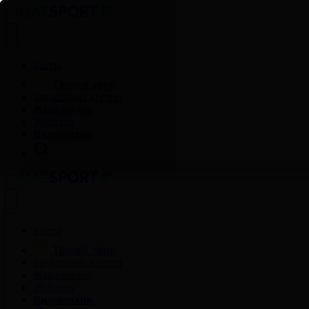
Басты
Тікелей эфир
Бағдарлама кестесі
Жаңалықтар
Жобалар
Видеоархив
Басты
Тікелей эфир
Бағдарлама кестесі
Жаңалықтар
Жобалар
Видеоархив