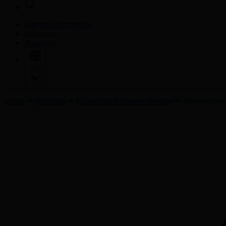
Корпорация туралы
Байланыс
Жарнама
Тіл
Басты
Жобалар
Қазақстан Премьер-Лигасы
Шолу | Ақтө