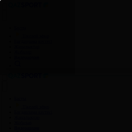
Басты
Тікелей эфир
Бағдарлама кестесі
Жаңалықтар
Жобалар
Видеоархив
Басты
Тікелей эфир
Бағдарлама кестесі
Жаңалықтар
Жобалар
Видеоархив