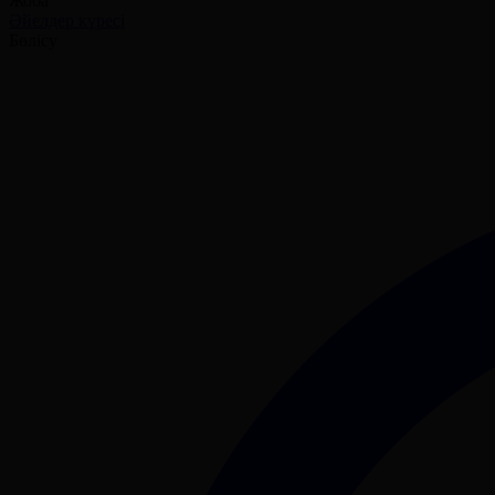
Жоба
Әйелдер күресі
Бөлісу