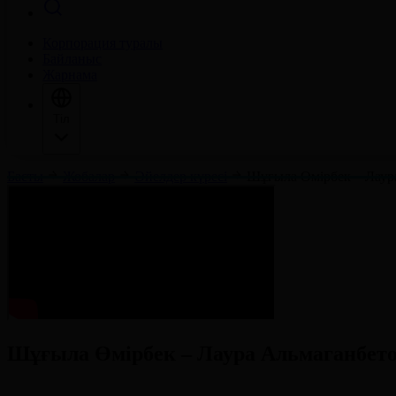
Корпорация туралы
Байланыс
Жарнама
Тіл
Басты
Жобалар
Әйелдер күресі
Шұғыла Өмірбек – Лаура
Шұғыла Өмірбек – Лаура Альмаганбетова