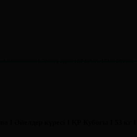
 Альмаганбетова І Әйелдер күресі І ҚР Кубогы І 53 кг І Финал
 І Әйелдер күресі І ҚР Кубогы І 53 кг 