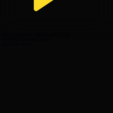
Шолу | Ордабасы - Жетісу | ҚПЛ X тур
Қазақстан Премьер-Лигасы
18.05.2026, 00:40