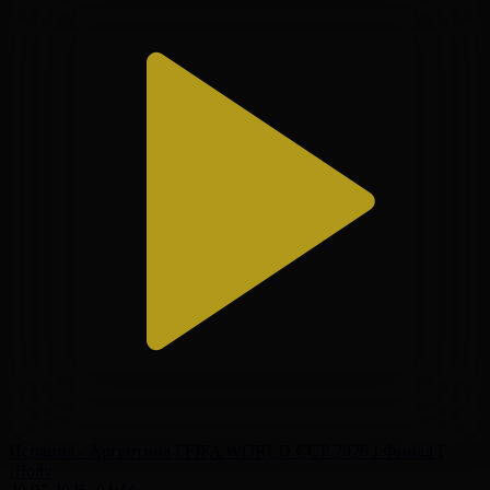
Испания - Аргентина І FIFA WORLD CUP 2026 І Финал І
Шолу