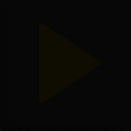
SPORT REVIEW | Ақпараттық-сараптамалық бағдарламасы |