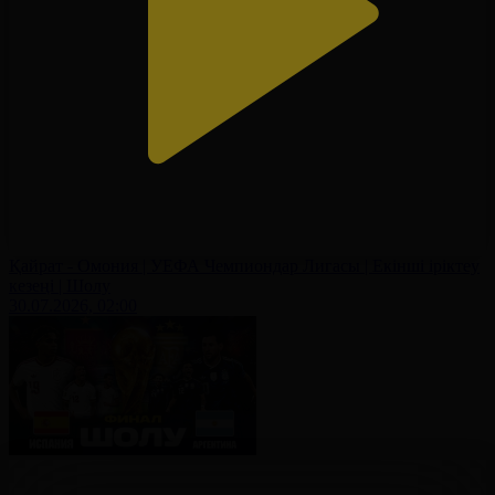
Қайрат - Омония | УЕФА Чемпиондар Лигасы | Екінші іріктеу
кезеңі | Шолу
30.07.2026, 02:00