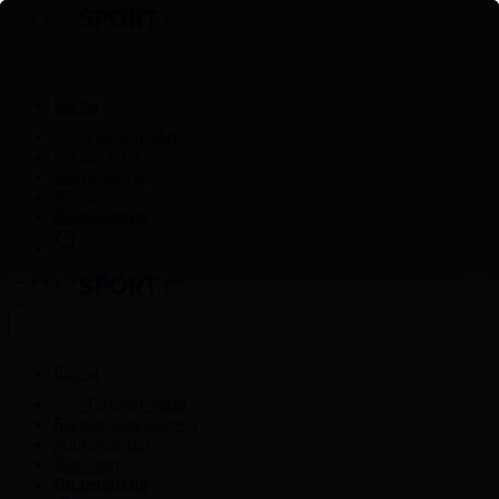
Басты
Тікелей эфир
Бағдарлама кестесі
Жаңалықтар
Жобалар
Видеоархив
Басты
Тікелей эфир
Бағдарлама кестесі
Жаңалықтар
Жобалар
Видеоархив