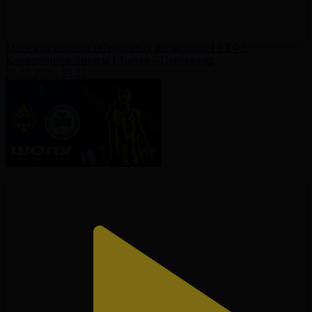
Матч қарсаңында І Студиялық бағдарлама І УЕФА
Конференция Лигасы І Тобыл – Паневежис
30.07.2026, 19:25