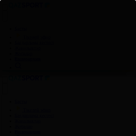
Басты
Тікелей эфир
Бағдарлама кестесі
Жаңалықтар
Жобалар
Видеоархив
Басты
Тікелей эфир
Бағдарлама кестесі
Жаңалықтар
Жобалар
Видеоархив