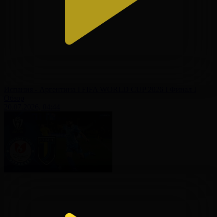
Испания - Аргентина І FIFA WORLD CUP 2026 І Финал І
Обзор
20.07.2026, 04:44