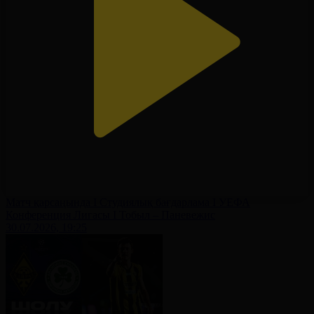
Матч қарсаңында І Студиялық бағдарлама І УЕФА
Конференция Лигасы І Тобыл – Паневежис
30.07.2026, 19:25