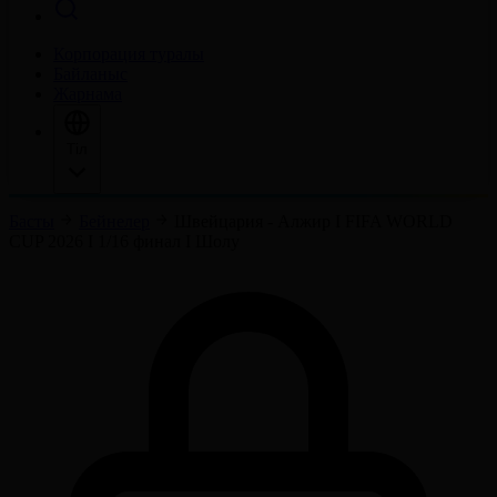
Корпорация туралы
Байланыс
Жарнама
Тіл
Басты
Бейнелер
Швейцария - Алжир І FIFA WORLD
CUP 2026 І 1/16 финал І Шолу