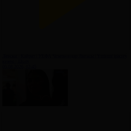
Левски - Қайрат | УЕФА Чемпиондар Лигасы | Үшінші іріктеу
кезеңі | Шолу
05.08.2026, 02:45