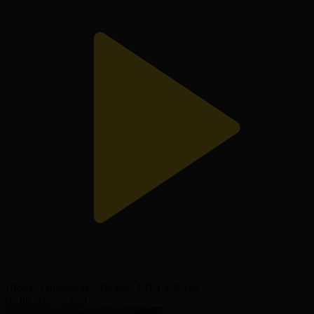
Шолу | Ордабасы - Тобыл | ҚПЛ XX тур
02.08.2026, 23:50