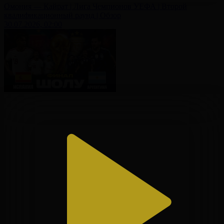
Омония — Кайрат | Лига Чемпионов УЕФА | Второй
квалификационный раунд | Обзор
30.07.2026, 02:00