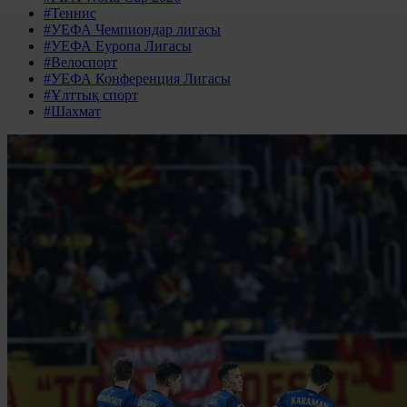
#Теннис
#УЕФА Чемпиондар лигасы
#УЕФА Еуропа Лигасы
#Велоспорт
#УЕФА Конференция Лигасы
#Ұлттық спорт
#Шахмат