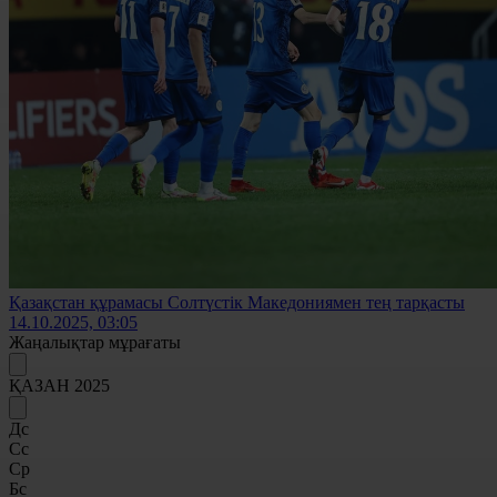
Қазақстан құрамасы Солтүстік Македониямен тең тарқасты
14.10.2025, 03:05
Жаңалықтар мұрағаты
ҚАЗАН 2025
Дс
Сс
Ср
Бс