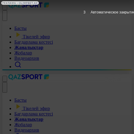
РЕКЛАМА • OLIMPBET.KZ
2
Автоматическое закрыти
Басты
Тікелей эфир
Бағдарлама кестесі
Жаңалықтар
Жобалар
Видеоархив
Басты
Тікелей эфир
Бағдарлама кестесі
Жаңалықтар
Жобалар
Видеоархив