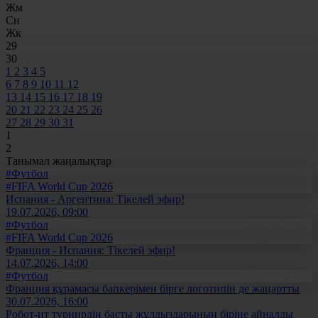
Жм
Сн
Жк
29
30
1
2
3
4
5
6
7
8
9
10
11
12
13
14
15
16
17
18
19
20
21
22
23
24
25
26
27
28
29
30
31
1
2
Танымал жаңалықтар
#Футбол
#FIFA World Cup 2026
Испания - Аргентина: Тікелей эфир!
19.07.2026, 09:00
#Футбол
#FIFA World Cup 2026
Франция - Испания: Тікелей эфир!
14.07.2026, 14:00
#Футбол
Франция құрамасы бапкерімен бірге логотипін де жаңартты
30.07.2026, 16:00
Робот-ит турнирдің басты жұлдыздарының біріне айналды