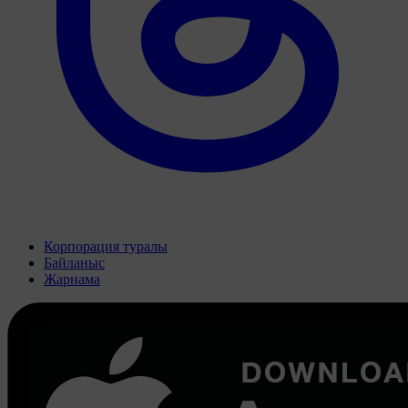
Корпорация туралы
Байланыс
Жарнама