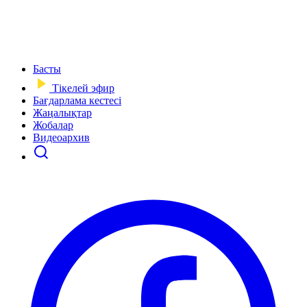
Басты
Тікелей эфир
Бағдарлама кестесі
Жаңалықтар
Жобалар
Видеоархив