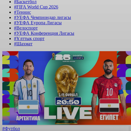
#Баскетбол
#FIFA World Cup 2026
#Теннис
#УЕФА Чемпиондар лигасы
#УЕФА Еуропа Лигасы
#Велоспорт
#УЕФА Конференция Лигасы
#Ұлттық спорт
#Шахмат
#Футбол