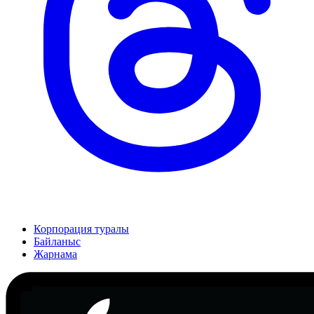
Корпорация туралы
Байланыс
Жарнама