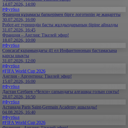
14.07.2026, 14:00
#Футбол
Франция құрамасы бапкерімен бірге логотипін де жаңартты
30.07.2026, 16:00
Робот-ит турнирдің басты жұлдыздарының біріне айналды
31.07.2026, 16:45
Франция – Англия: Тікелей эфир!
18.07.2026, 10:00
#Футбол
Concacaf құрамындағы 41 ел Инфантиноның бастамасына
қарсы шықты
31.07.2026, 12:00
#Футбол
#FIFA World Cup 2026
Англия - Аргентина: Тікелей эфир!
15.07.2026, 16:00
#Футбол
Дастан Сәтбаев «Челси» сапындағы алғашқы голын соқты!
28.07.2026, 16:50
#Футбол
Астанада Paris Saint-Germain Academy ашылады!
04.08.2026, 16:40
#Футбол
#FIFA World Cup 2026
Франция - Англия: Тікелей эфир!