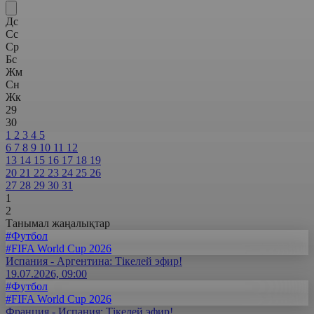
Дс
Сс
Ср
Бс
Жм
Сн
Жк
29
30
1
2
3
4
5
6
7
8
9
10
11
12
13
14
15
16
17
18
19
20
21
22
23
24
25
26
27
28
29
30
31
1
2
Танымал жаңалықтар
#Футбол
#FIFA World Cup 2026
Испания - Аргентина: Тікелей эфир!
19.07.2026, 09:00
#Футбол
#FIFA World Cup 2026
Франция - Испания: Тікелей эфир!