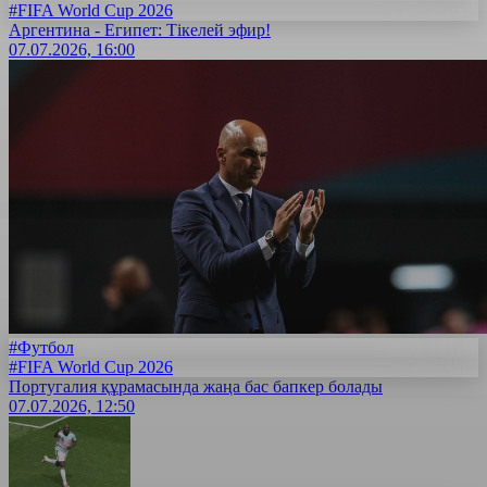
#FIFA World Cup 2026
Аргентина - Египет: Тікелей эфир!
07.07.2026, 16:00
#Футбол
#FIFA World Cup 2026
Португалия құрамасында жаңа бас бапкер болады
07.07.2026, 12:50