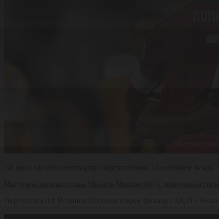
1/8 финалда испаниялықтар Португалияны 1:0 есебімен жеңді.
Матчтағы жалғыз голды Микель Мерино 90+1-минутында соғып
Португалия 0:1 Испания Испания ширек финалда АҚШ – Бельг