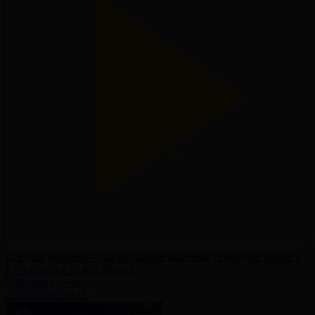
Шұғыла Өмірбек – Лаура Альмаганбетова І Әйелдер күресі І
ҚР Кубогы І 53 кг І Финал
Әйелдер күресі
15.05.2026, 20:17