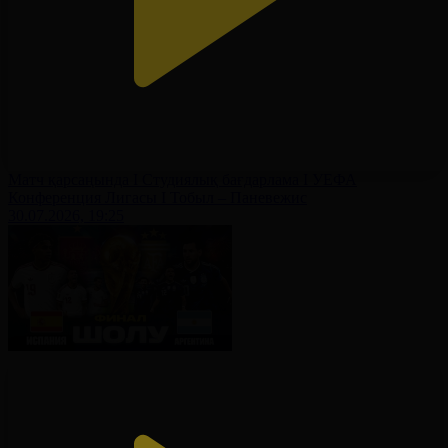
Матч қарсаңында І Студиялық бағдарлама І УЕФА
Конференция Лигасы І Тобыл – Паневежис
30.07.2026, 19:25