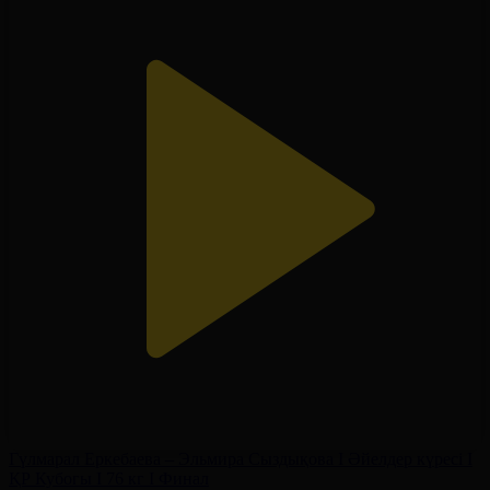
Гүлмарал Еркебаева – Эльмира Сыздықова І Әйелдер күресі І
ҚР Кубогы І 76 кг І Финал