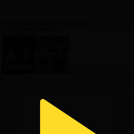
Обзор | Ордабасы - Жетысу | КПЛ X тур
Казахстанская Премьер-Лига
18.05.2026, 00:40