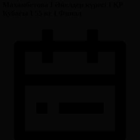
Махамбетова І Әйелдер күресі І ҚР
Кубогы І 55 кг І Финал