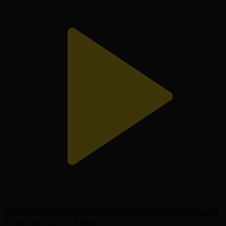
Гүлмарал Еркебаева – Эльмира Сыздықова І Әйелдер күресі І
ҚР Кубогы І 76 кг І Финал