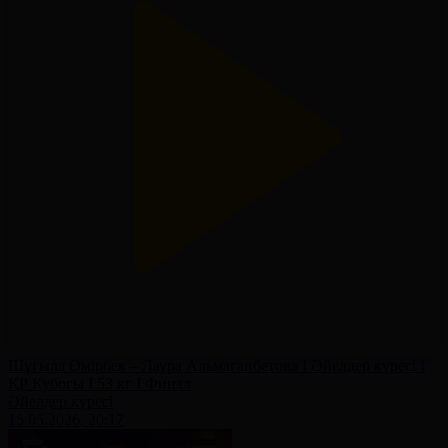
Шұғыла Өмірбек – Лаура Альмаганбетова І Әйелдер күресі І
ҚР Кубогы І 53 кг І Финал
Әйелдер күресі
15.05.2026, 20:17