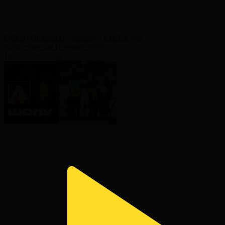
Обзор | Ордабасы - Жетысу | КПЛ X тур
Казахстанская Премьер-Лига
18.05.2026, 00:40