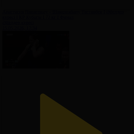
Анастасия Панасович – Шәмшиябану Тастанбек І Әйелдер
күресі І ҚР Кубогы І 72 кг І Финал
Әйелдер күресі
15.05.2026, 17:34