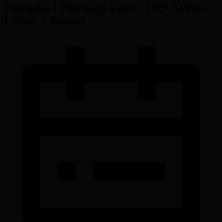
Раймова І Әйелдер күресі І ҚР Кубогы
І 57 кг І Финал