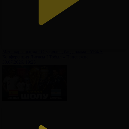
Матч қарсаңында І Студиялық бағдарлама І УЕФА
Конференция Лигасы І Тобыл – Паневежис
30.07.2026, 19:25