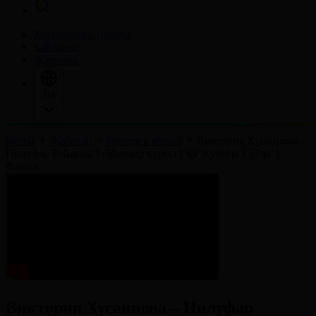
Корпорация туралы
Байланыс
Жарнама
Тіл
Басты
Жобалар
Әйелдер күресі
Виктория Хусаинова –
Нилуфар Раймова І Әйелдер күресі І ҚР Кубогы І 57 кг І
Финал
Виктория Хусаинова – Нилуфар