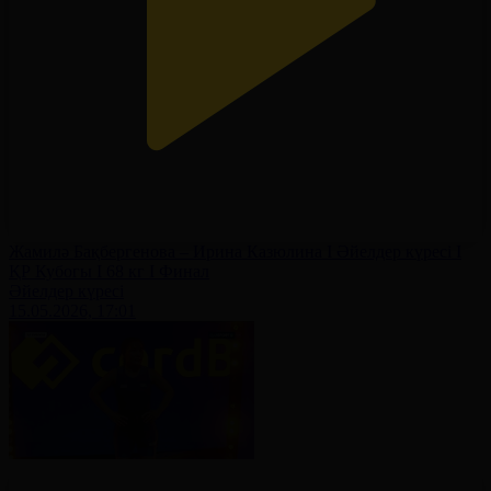
Жамилә Бақбергенова – Ирина Казюлина І Әйелдер күресі І
ҚР Кубогы І 68 кг І Финал
Әйелдер күресі
15.05.2026, 17:01