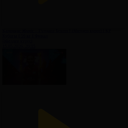
Қаламқас Жүніс – Гүлдана Бекеш І Әйелдер күресі І ҚР
Кубогы І 59 кг І Финал
Әйелдер күресі
15.05.2026, 20:15