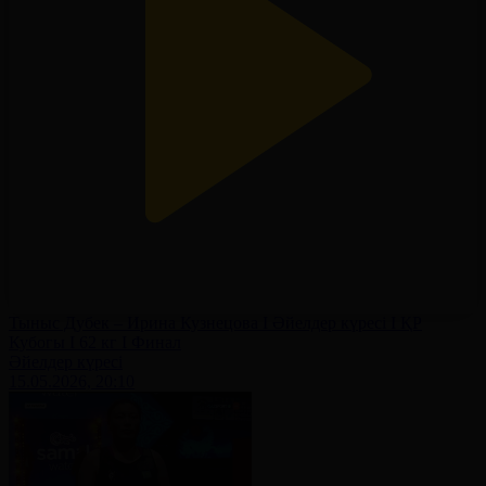
Тыныс Дубек – Ирина Кузнецова І Әйелдер күресі І ҚР
Кубогы І 62 кг І Финал
Әйелдер күресі
15.05.2026, 20:10