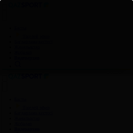
Басты
Тікелей эфир
Бағдарлама кестесі
Жаңалықтар
Жобалар
Видеоархив
Басты
Тікелей эфир
Бағдарлама кестесі
Жаңалықтар
Жобалар
Видеоархив