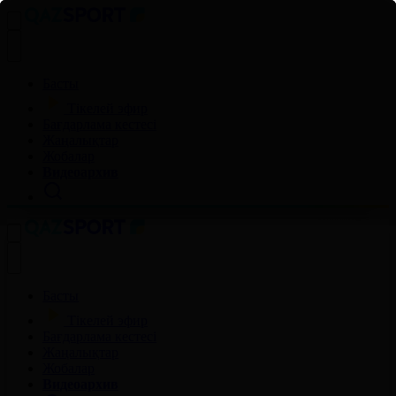
Басты
Тікелей эфир
Бағдарлама кестесі
Жаңалықтар
Жобалар
Видеоархив
Басты
Тікелей эфир
Бағдарлама кестесі
Жаңалықтар
Жобалар
Видеоархив