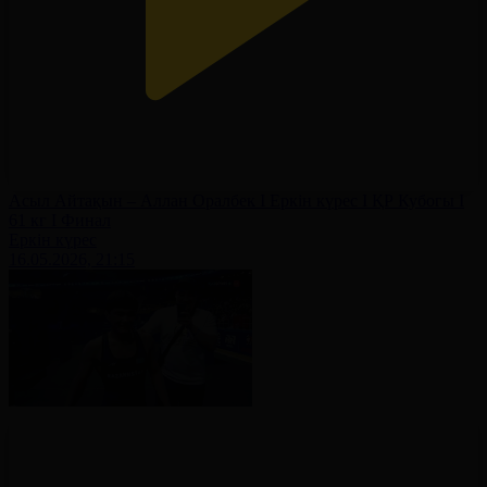
Асыл Айтақын – Аллан Оралбек І Еркін күрес І ҚР Кубогы І
61 кг І Финал
Еркін күрес
16.05.2026, 21:15