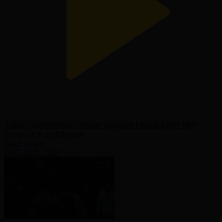
Азамат Дәулетбеков – Асхаб Хаджиев І Еркін күрес І ҚР
Кубогы І 86 кг І Финал
Еркін күрес
18.05.2026, 11:07