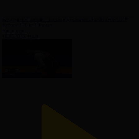
Бақдәулет Әкімжан – Санжар Досжанов І Еркін күрес І ҚР
Кубогы І 70 кг І Финал
Еркін күрес
18.05.2026, 11:09