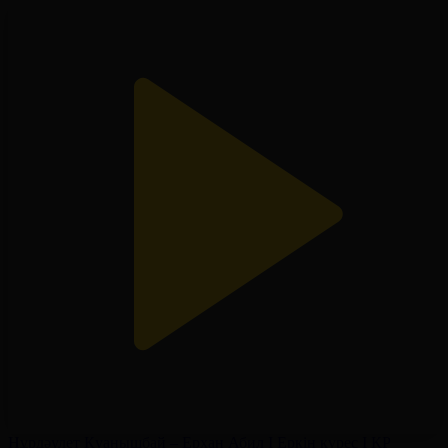
Нұрдәулет Қуанышбай – Ерхан Абил І Еркін күрес І ҚР