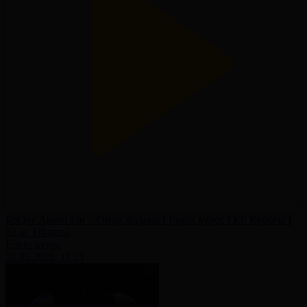
Бекзат Аманғали – Омар Жұмаш І Еркін күрес І ҚР Кубогы І
92 кг І Финал
Еркін күрес
18.05.2026, 11:15