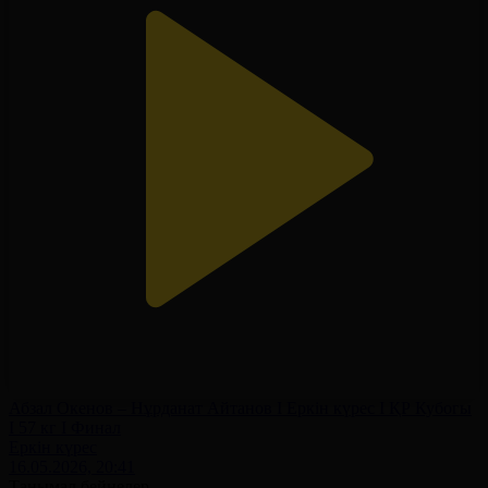
Абзал Окенов – Нұрданат Айтанов І Еркін күрес І ҚР Кубогы
І 57 кг І Финал
Еркін күрес
16.05.2026, 20:41
Танымал бейнелер