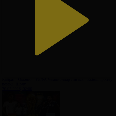
Қайрат - Омония | УЕФА Чемпиондар Лигасы | Екінші іріктеу
кезеңі | Шолу
30.07.2026, 02:00