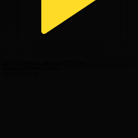
Шолу | Ордабасы - Жетісу | ҚПЛ X тур
Қазақстан Премьер-Лигасы
18.05.2026, 00:40