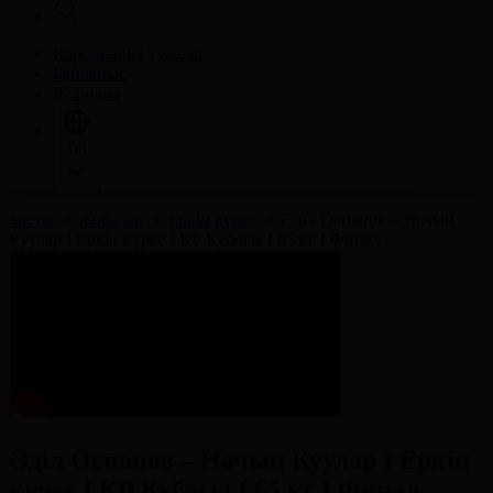
Корпорация туралы
Байланыс
Жарнама
Тіл
Басты
Жобалар
Еркін күрес
Әділ Оспанов – Начын
Куулар І Еркін күрес І ҚР Кубогы І 65 кг І Финал
Әділ Оспанов – Начын Куулар І Еркін
күрес І ҚР Кубогы І 65 кг І Финал