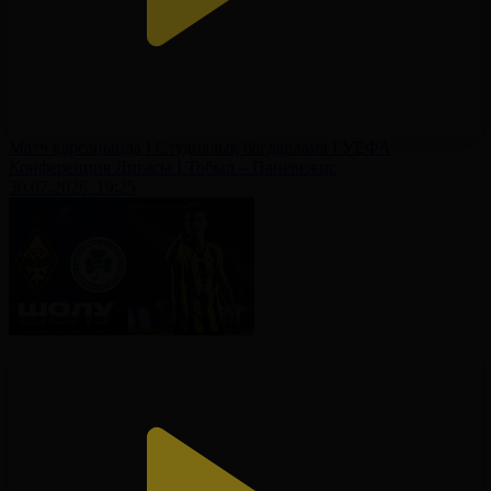
Матч қарсаңында І Студиялық бағдарлама І УЕФА
Конференция Лигасы І Тобыл – Паневежис
30.07.2026, 19:25