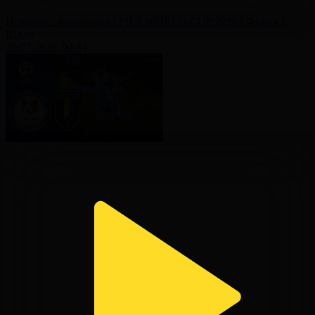
Испания - Аргентина І FIFA WORLD CUP 2026 І Финал І
Шолу
20.07.2026, 04:44