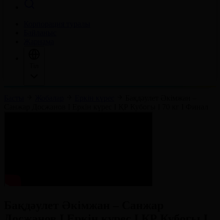
Корпорация туралы
Байланыс
Жарнама
Тіл
Басты
Жобалар
Еркін күрес
Бақдәулет Әкімжан –
Санжар Досжанов І Еркін күрес І ҚР Кубогы І 70 кг І Финал
Бақдәулет Әкімжан – Санжар
Досжанов І Еркін күрес І ҚР Кубогы І