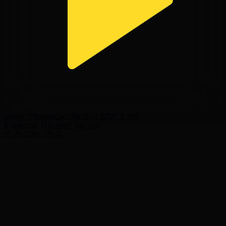
Шолу | Ордабасы - Жетісу | ҚПЛ X тур
Қазақстан Премьер-Лигасы
18.05.2026, 00:40