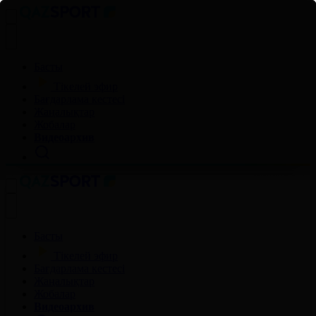
Басты
Тікелей эфир
Бағдарлама кестесі
Жаңалықтар
Жобалар
Видеоархив
Басты
Тікелей эфир
Бағдарлама кестесі
Жаңалықтар
Жобалар
Видеоархив