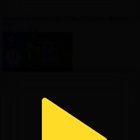
Испания - Аргентина І FIFA WORLD CUP 2026 І Финал І
Шолу
20.07.2026, 04:44