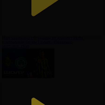
Матч қарсаңында І Студиялық бағдарлама І УЕФА
Конференция Лигасы І Тобыл – Паневежис
30.07.2026, 19:25