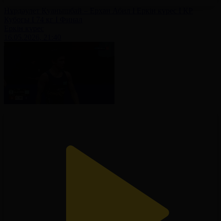
Нұрдәулет Қуанышбай – Ерхан Абил І Еркін күрес І ҚР
Кубогы І 74 кг І Финал
Еркін күрес
16.05.2026, 21:40