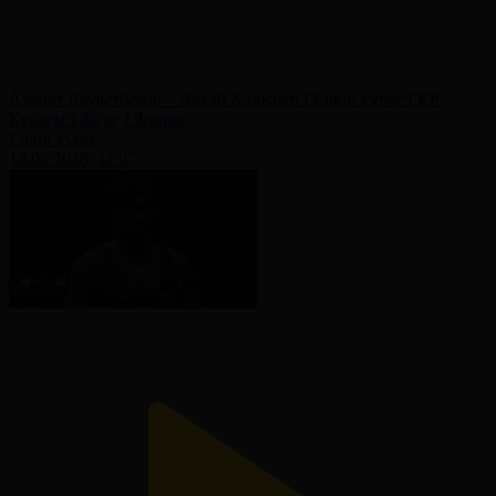
Азамат Дәулетбеков – Асхаб Хаджиев І Еркін күрес І ҚР
Кубогы І 86 кг І Финал
Еркін күрес
18.05.2026, 11:07