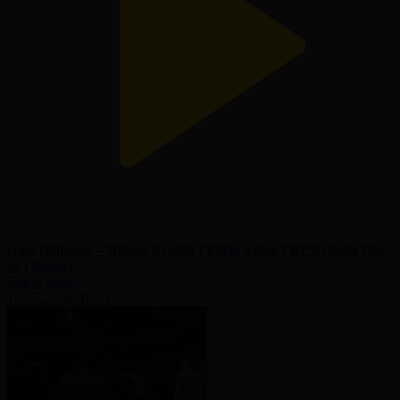
Әділ Оспанов – Начын Куулар І Еркін күрес І ҚР Кубогы І 65
кг І Финал
Еркін күрес
18.05.2026, 10:51