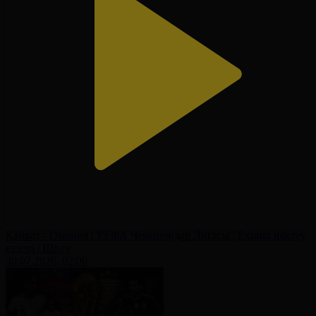
Қайрат - Омония | УЕФА Чемпиондар Лигасы | Екінші іріктеу
кезеңі | Шолу
30.07.2026, 02:00