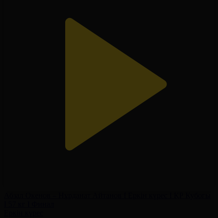
Абзал Окенов – Нұрданат Айтанов І Еркін күрес І ҚР Кубогы
І 57 кг І Финал
Еркін күрес