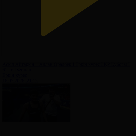
Асыл Айтақын – Аллан Оралбек І Еркін күрес І ҚР Кубогы І
61 кг І Финал
Еркін күрес
16.05.2026, 21:15