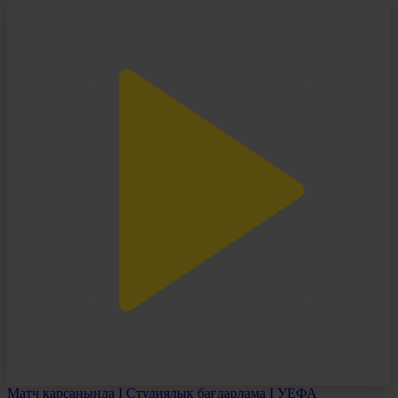
Матч қарсаңында І Студиялық бағдарлама І УЕФА