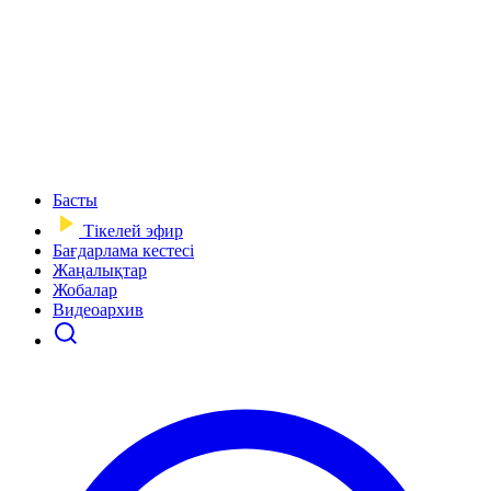
Басты
Тікелей эфир
Бағдарлама кестесі
Жаңалықтар
Жобалар
Видеоархив