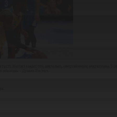
үсті. Негізгі уақыт тең аяқталып, овертаймның аяқталуына 5 сек
ан ойыншы - Душан Ристич.
йды.