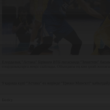
Елордалық "Астана" Біріккен ВТБ лигасында "Зениттен" басым т
елордалықтарға жеңіс сыйлады. Ойындағы ең көп ұпай жинағ
9 қараша күні "Астана" өз жерінде "Цмоки Минскті" қабылда
Бөлісу