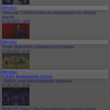
#Футбол
Джон ван ’т Шкип Қазақстан құрамасының бас бапкері
атанды
07.08.2026, 14:00
#Футбол
Родри «Барселона» сапына ауысуға жақын
07.08.2026, 11:00
#Футбол
#УЕФА Конференция Лигасы
«Тобыл» сырт алаңда жеңіліске ұшырады
07.08.2026, 09:40
MOBA PC Dota 2: PlayTime командасы чемпион атанды