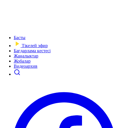
Басты
Тікелей эфир
Бағдарлама кестесі
Жаңалықтар
Жобалар
Видеоархив