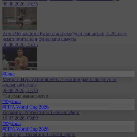
06.08.2026, 16:35
Анна Черкашина Қазақстан рекордын жаңартып, U20 әлем
чемпионатының финалына шықты
06.08.2026, 16:35
#Бокс
Мейірім Нұрсұлтанов WBC чемпиондық белбеуі үшін
жұдырықтасады
06.08.2026, 12:20
Танымал жаңалықтар
#Футбол
#FIFA World Cup 2026
Испания - Аргентина: Тікелей эфир!
19.07.2026, 09:00
#Футбол
#FIFA World Cup 2026
Франция - Испания: Тікелей эфир!