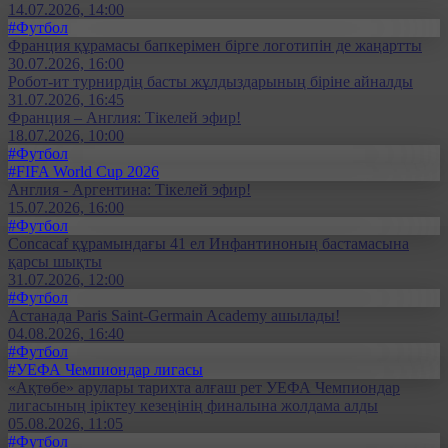
14.07.2026, 14:00
#Футбол
Франция құрамасы бапкерімен бірге логотипін де жаңартты
30.07.2026, 16:00
Робот-ит турнирдің басты жұлдыздарының біріне айналды
31.07.2026, 16:45
Франция – Англия: Тікелей эфир!
18.07.2026, 10:00
#Футбол
#FIFA World Cup 2026
Англия - Аргентина: Тікелей эфир!
15.07.2026, 16:00
#Футбол
Concacaf құрамындағы 41 ел Инфантиноның бастамасына
қарсы шықты
31.07.2026, 12:00
#Футбол
Астанада Paris Saint-Germain Academy ашылады!
04.08.2026, 16:40
#Футбол
#УЕФА Чемпиондар лигасы
«Ақтөбе» арулары тарихта алғаш рет УЕФА Чемпиондар
лигасының іріктеу кезеңінің финалына жолдама алды
05.08.2026, 11:05
#Футбол