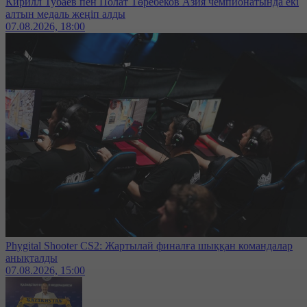
Кирилл Тубаев пен Полат Төребеков Азия чемпионатында екі
алтын медаль жеңіп алды
07.08.2026, 18:00
Phygital Shooter CS2: Жартылай финалға шыққан командалар
анықталды
07.08.2026, 15:00