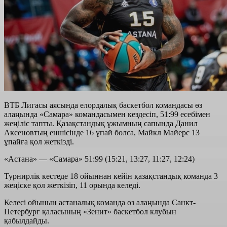
ВТБ Лигасы аясында елордалық баскетбол командасы өз
алаңында «Самара» командасымен кездесіп, 51:99 есебімен
жеңіліс тапты. Қазақстандық ұжымның сапында Данил
Аксеновтың еншісінде 16 ұпай болса, Майкл Майерс 13
ұпайға қол жеткізді.
«Астана» — «Самара» 51:99 (15:21, 13:27, 11:27, 12:24)
Турнирлік кестеде 18 ойыннан кейін қазақстандық команда 3
жеңіске қол жеткізіп, 11 орында келеді.
Келесі ойынын астаналық команда өз алаңында Санкт-
Петербург қаласының «Зенит» баскетбол клубын
қабылдайды.