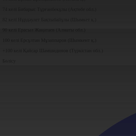
74 келі Бибарыс Тұрғанбекұлы (Ақтөбе обл.)
82 келі Нұрдәулет Бақтыбайұлы (Шымкет қ.)
90 келі Ерасыл Жаңатаев (Алматы обл.)
100 келі Ерсұлтан Мұзаппаров (Шымкент қ.)
+100 келі Қайсар Шамшидинов (Түркістан обл.)
Бөлісу