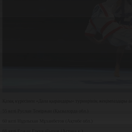
Қазақ күресінен «Дала қырандары» турнирінің жеңімпаздары 
55 келі Руслан Теміржан (Қызылорда обл.)
60 келі Нұрлыхан Мұханбетов (Ақтөбе обл.)
66 келі Ержан Еренқайыпов (Астана қ.)