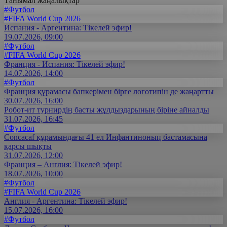
Танымал жаңалықтар
#Футбол
#FIFA World Cup 2026
Испания - Аргентина: Тікелей эфир!
19.07.2026, 09:00
#Футбол
#FIFA World Cup 2026
Франция - Испания: Тікелей эфир!
14.07.2026, 14:00
#Футбол
Франция құрамасы бапкерімен бірге логотипін де жаңартты
30.07.2026, 16:00
Робот-ит турнирдің басты жұлдыздарының біріне айналды
31.07.2026, 16:45
#Футбол
Concacaf құрамындағы 41 ел Инфантиноның бастамасына
қарсы шықты
31.07.2026, 12:00
Франция – Англия: Тікелей эфир!
18.07.2026, 10:00
#Футбол
#FIFA World Cup 2026
Англия - Аргентина: Тікелей эфир!
15.07.2026, 16:00
#Футбол