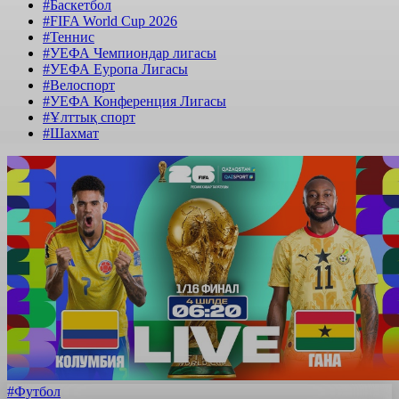
#Баскетбол
#FIFA World Cup 2026
#Теннис
#УЕФА Чемпиондар лигасы
#УЕФА Еуропа Лигасы
#Велоспорт
#УЕФА Конференция Лигасы
#Ұлттық спорт
#Шахмат
#Футбол