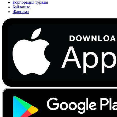
Корпорация туралы
Байланыс
Жарнама