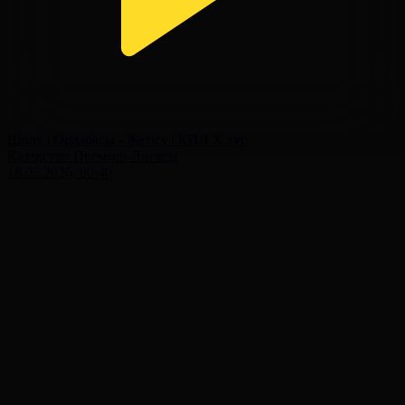
Шолу | Ордабасы - Жетісу | ҚПЛ X тур
Қазақстан Премьер-Лигасы
18.05.2026, 00:40