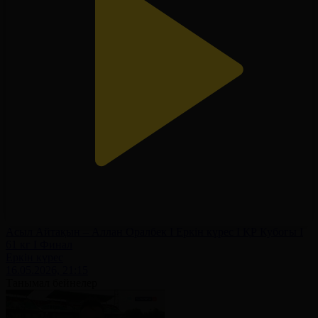
Асыл Айтақын – Аллан Оралбек І Еркін күрес І ҚР Кубогы І
61 кг І Финал
Еркін күрес
16.05.2026, 21:15
Танымал бейнелер