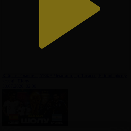
Қайрат - Омония | УЕФА Чемпиондар Лигасы | Екінші іріктеу
кезеңі | Шолу
30.07.2026, 02:00