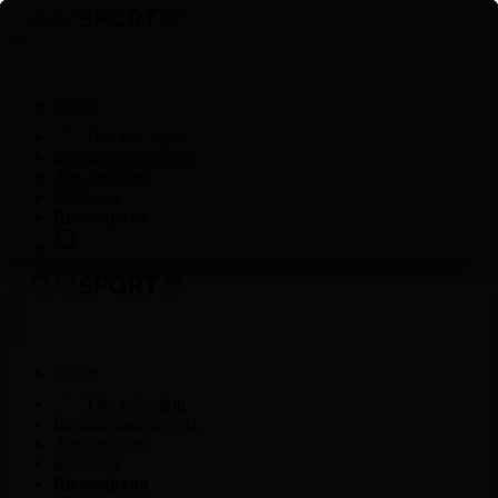
Басты
Тікелей эфир
Бағдарлама кестесі
Жаңалықтар
Жобалар
Видеоархив
Басты
Тікелей эфир
Бағдарлама кестесі
Жаңалықтар
Жобалар
Видеоархив