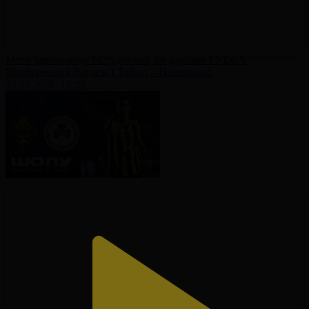
Матч қарсаңында І Студиялық бағдарлама І УЕФА
Конференция Лигасы І Тобыл – Паневежис
30.07.2026, 19:25