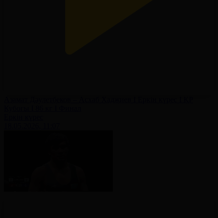
Азамат Дәулетбеков – Асхаб Хаджиев І Еркін күрес І ҚР
Кубогы І 86 кг І Финал
Еркін күрес
18.05.2026, 11:07