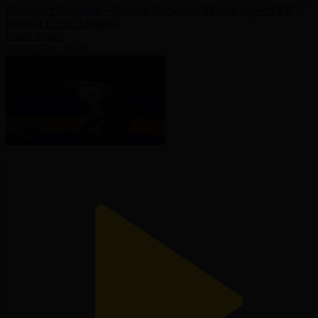
Бақдәулет Әкімжан – Санжар Досжанов І Еркін күрес І ҚР
Кубогы І 70 кг І Финал
Еркін күрес
18.05.2026, 11:09