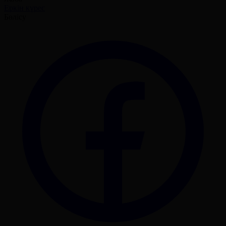
Еркін күрес
Бөлісу