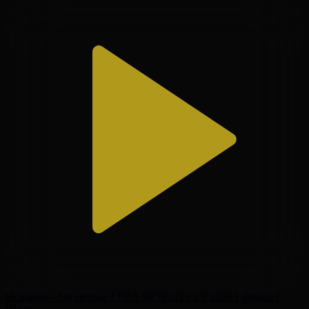
Испания - Аргентина І FIFA WORLD CUP 2026 І Финал І