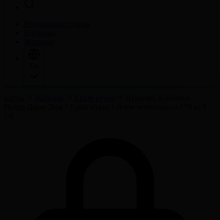
Корпорация туралы
Байланыс
Жарнама
Тіл
Басты
Жобалар
Еркін күрес
Нұрқожа Қайпанов –
Питер Джон Дюк І Еркін күрес І Әлем чемпионаты І 70 кг І
1/8