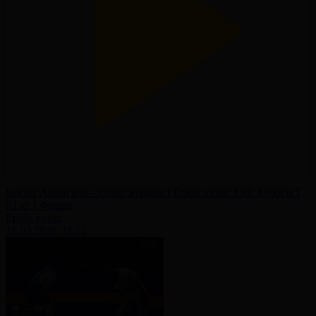
Бекзат Аманғали – Омар Жұмаш І Еркін күрес І ҚР Кубогы І
92 кг І Финал
Еркін күрес
18.05.2026, 11:15