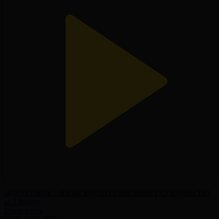
Әділ Оспанов – Начын Куулар І Еркін күрес І ҚР Кубогы І 65
кг І Финал
Еркін күрес