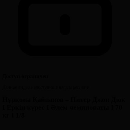
Доступ ограничен
Данное видео недоступно в вашем регионе
Нұрқожа Қайпанов – Питер Джон Дюк
І Еркін күрес І Әлем чемпионаты І 70
кг І 1/8