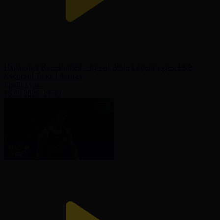
Нұрдәулет Қуанышбай – Ерхан Абил І Еркін күрес І ҚР
Кубогы І 74 кг І Финал
Еркін күрес
16.05.2026, 21:40