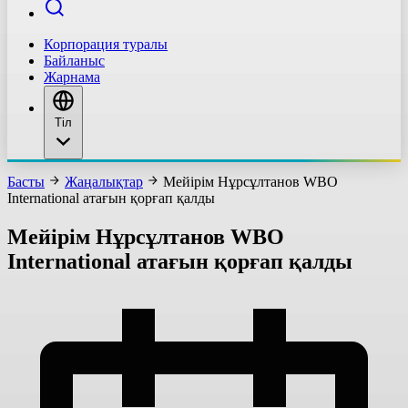
Корпорация туралы
Байланыс
Жарнама
Тіл
Басты
Жаңалықтар
Мейірім Нұрсұлтанов WBO
International атағын қорғап қалды
Мейірім Нұрсұлтанов WBO
International атағын қорғап қалды