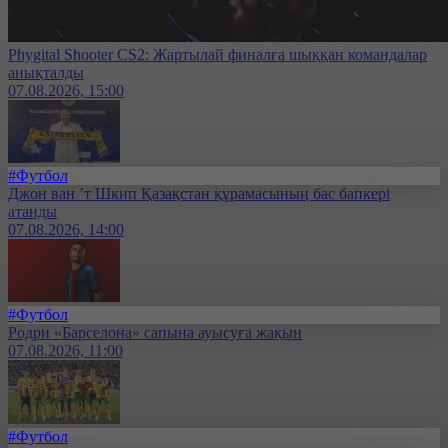
Phygital Shooter CS2: Жартылай финалға шыққан командалар
анықталды
07.08.2026, 15:00
#Футбол
Джон ван ’т Шкип Қазақстан құрамасының бас бапкері
атанды
07.08.2026, 14:00
#Футбол
Родри «Барселона» сапына ауысуға жақын
07.08.2026, 11:00
#Футбол