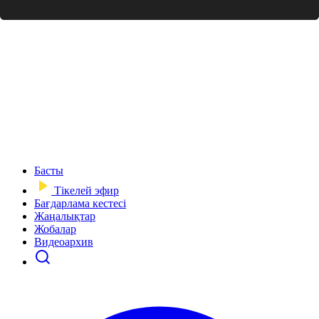
Басты
Тікелей эфир
Бағдарлама кестесі
Жаңалықтар
Жобалар
Видеоархив