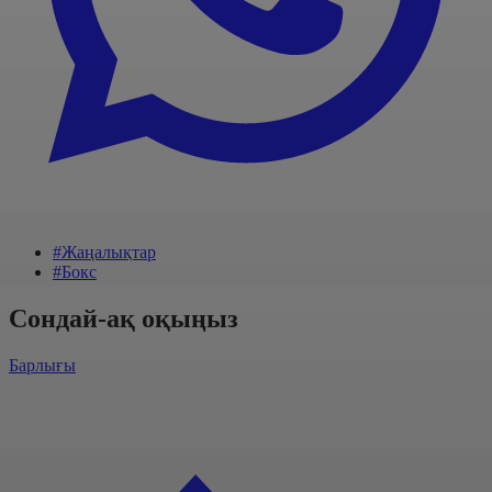
#Жаңалықтар
#Бокс
Сондай-ақ оқыңыз
Барлығы