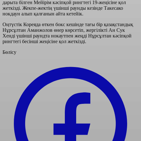
дарыта білген Мейірім кәсіпқой рингтегі 19-жеңісіне қол
жеткізді. Жекпе-жектің үшінші раунды кезінде Такесако
нокдаун алып қалғанын айта кетейік.
Оңтүстік Кореяда өткен бокс кешінде тағы бір қазақстандық
Нұрсұлтан Аманжолов өнер көрсетіп, жергілікті Ан Сук
Хенді үшінші раундта нокаутпен жеңді Нұрсұлтан кәсіпқой
рингтегі бесінші жеңісіне қол жеткізді.
Бөлісу