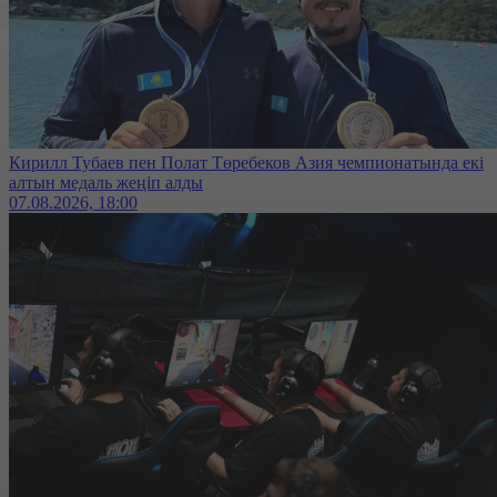
Кирилл Тубаев пен Полат Төребеков Азия чемпионатында екі
алтын медаль жеңіп алды
07.08.2026, 18:00