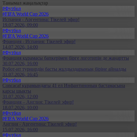
Танымал жаңалықтар
#Футбол
#FIFA World Cup 2026
Испания - Аргентина: Тікелей эфир!
19.07.2026, 09:00
#Футбол
#FIFA World Cup 2026
Франция - Испания: Тікелей эфир!
14.07.2026, 14:00
#Футбол
Франция құрамасы бапкерімен бірге логотипін де жаңартты
30.07.2026, 16:00
Робот-ит турнирдің басты жұлдыздарының біріне айналды
31.07.2026, 16:45
#Футбол
Concacaf құрамындағы 41 ел Инфантиноның бастамасына
қарсы шықты
31.07.2026, 12:00
Франция – Англия: Тікелей эфир!
18.07.2026, 10:00
#Футбол
#FIFA World Cup 2026
Англия - Аргентина: Тікелей эфир!
15.07.2026, 16:00
#Футбол