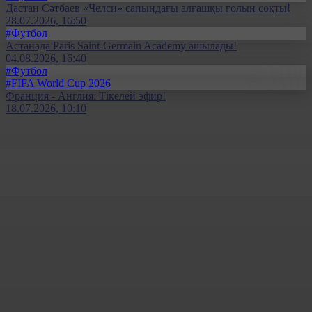
Дастан Сәтбаев «Челси» сапындағы алғашқы голын соқты!
28.07.2026, 16:50
#Футбол
Астанада Paris Saint-Germain Academy ашылады!
04.08.2026, 16:40
#Футбол
#FIFA World Cup 2026
Франция - Англия: Тікелей эфир!
18.07.2026, 10:10