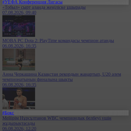
#УЕФА Конференция Лигасы
«Тобыл» сырт алаңда жеңіліске ұшырады
07.08.2026, 09:40
MOBA PC Dota 2: PlayTime командасы чемпион атанды
06.08.2026, 16:35
Анна Черкашина Қазақстан рекордын жаңартып, U20 әлем
чемпионатының финалына шықты
06.08.2026, 16:35
#Бокс
Мейірім Нұрсұлтанов WBC чемпиондық белбеуі үшін
жұдырықтасады
06.08.2026, 12:20