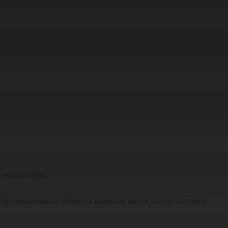
медаль түсті.
бір отандасымыз Зейнолла Ыдрысов ақтық сында 4-сатыға