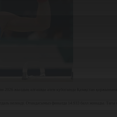
дан 2026 жылдың алғашқы әлем кубогында Қазақстан қоржынына 
едаль иеленді. Отандасымыз финалда 14.933 балл жинады. Тағы 