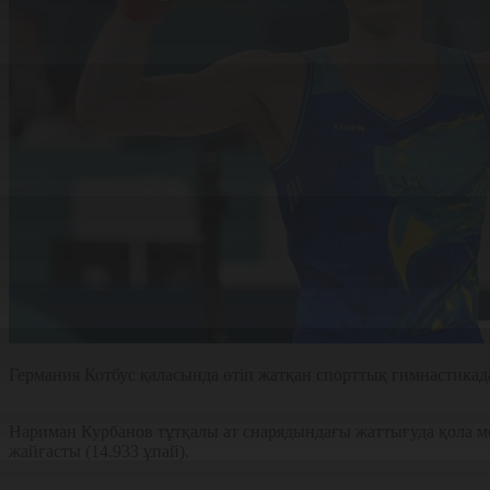
Германия Котбус қаласында өтіп жатқан спорттық гимнастика
Нариман Курбанов тұтқалы ат снарядындағы жаттығуда қола м
жайғасты (14.933 ұпай).