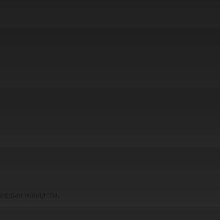
екордын жаңартты.