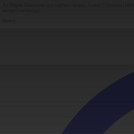
Ал Мария Щипачева (үш қарғып секіру), Алина Головина (100 м
жүлдеге ие болды.
Бөлісу