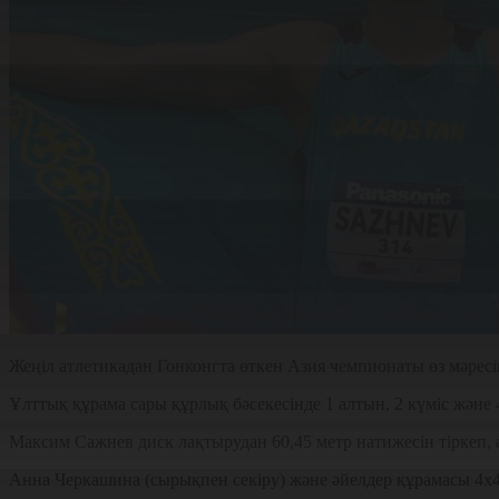
Жеңіл атлетикадан Гонконгта өткен Азия чемпионаты өз мәресін
Ұлттық құрама сары құрлық бәсекесінде 1 алтын, 2 күміс және 
Максим Сажнев диск лақтырудан 60,45 метр натижесін тіркеп,
Анна Черкашина (сырықпен секіру) және әйелдер құрамасы 4х40