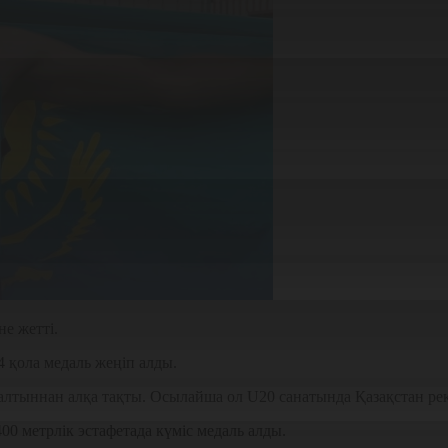
е жетті.
4 қола медаль жеңіп алды.
 алтыннан алқа тақты. Осылайша ол U20 санатында Қазақстан р
0 метрлік эстафетада күміс медаль алды.