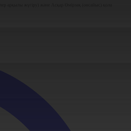
лер арқылы жүгіру) және Асқар Өмірзақ (онсайыс) қола