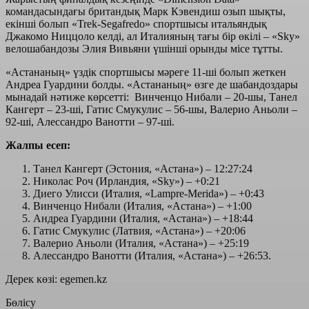
командасындағы британдық Марк Кэвендиш озып шықты,
екінші болып «Trek-Segafredo» спортшысы итальяндық
Джакомо Ниццоло келді, ал Италияның тағы бір өкілі – «Sky»
велошабандозы Элия Вивьяни үшінші орынды місе тұтты.
«Астананың» үздік спортшысы мәреге 11-ші болып жеткен
Андреа Гуардини болды. «Астананың» өзге де шабандоздары
мынадай нәтиже көрсетті: Винченцо Нибали – 20-шы, Танел
Кангерт – 23-ші, Гатис Смукулис – 56-шы, Валерио Аньоли –
92-ші, Алессандро Ванотти – 97-ші.
Жалпы есеп:
Танел Кангерт (Эстония, «Астана») – 12:27:24
Николас Роч (Ирландия, «Sky») – +0:21
Диего Улисси (Италия, «Lampre-Merida») – +0:43
Винченцо Нибали (Италия, «Астана») – +1:00
Андреа Гуардини (Италия, «Астана») – +18:44
Гатис Смукулис (Латвия, «Астана») – +20:06
Валерио Аньоли (Италия, «Астана») – +25:19
Алессандро Ванотти (Италия, «Астана») – +26:53.
Дерек көзі: egemen.kz
Бөлісу