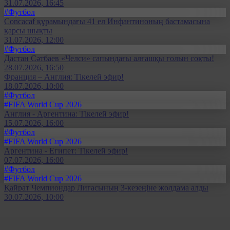
31.07.2026, 16:45
#Футбол
Concacaf құрамындағы 41 ел Инфантиноның бастамасына
қарсы шықты
31.07.2026, 12:00
#Футбол
Дастан Сәтбаев «Челси» сапындағы алғашқы голын соқты!
28.07.2026, 16:50
Франция – Англия: Тікелей эфир!
18.07.2026, 10:00
#Футбол
#FIFA World Cup 2026
Англия - Аргентина: Тікелей эфир!
15.07.2026, 16:00
#Футбол
#FIFA World Cup 2026
Аргентина - Египет: Тікелей эфир!
07.07.2026, 16:00
#Футбол
#FIFA World Cup 2026
Қайрат Чемпиондар Лигасының 3-кезеңіне жолдама алды
30.07.2026, 10:00