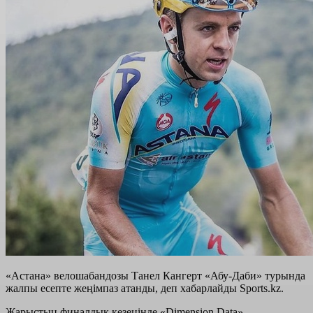
«Астана» велошабандозы Танел Кангерт «Абу-Даби» турында
жалпы есепте жеңімпаз атанды, деп хабарлайды Sports.kz.
Жарыстың финалдық кезеңінде «Dimension Data»