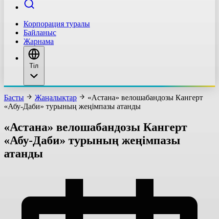
Корпорация туралы
Байланыс
Жарнама
Тіл
Басты
Жаңалықтар
«Астана» велошабандозы Кангерт
«Абу-Даби» турының жеңімпазы атанды
«Астана» велошабандозы Кангерт
«Абу-Даби» турының жеңімпазы
атанды