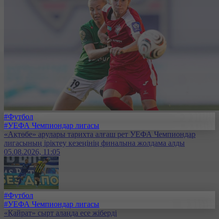
#Футбол
#УЕФА Чемпиондар лигасы
«Ақтөбе» арулары тарихта алғаш рет УЕФА Чемпиондар
лигасының іріктеу кезеңінің финалына жолдама алды
05.08.2026, 11:05
#Футбол
#УЕФА Чемпиондар лигасы
«Қайрат» сырт алаңда есе жіберді