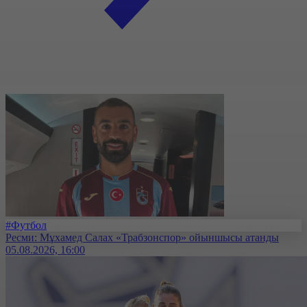
#Футбол
Ресми: Мұхамед Салах «Трабзонспор» ойыншысы атанды
05.08.2026, 16:00