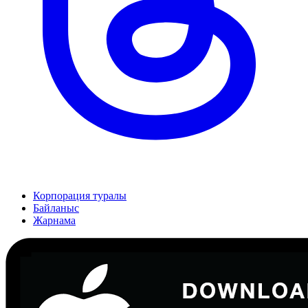
Корпорация туралы
Байланыс
Жарнама