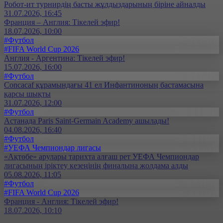
Робот-ит турнирдің басты жұлдыздарының біріне айналды
31.07.2026, 16:45
Франция – Англия: Тікелей эфир!
18.07.2026, 10:00
#Футбол
#FIFA World Cup 2026
Англия - Аргентина: Тікелей эфир!
15.07.2026, 16:00
#Футбол
Concacaf құрамындағы 41 ел Инфантиноның бастамасына
қарсы шықты
31.07.2026, 12:00
#Футбол
Астанада Paris Saint-Germain Academy ашылады!
04.08.2026, 16:40
#Футбол
#УЕФА Чемпиондар лигасы
«Ақтөбе» арулары тарихта алғаш рет УЕФА Чемпиондар
лигасының іріктеу кезеңінің финалына жолдама алды
05.08.2026, 11:05
#Футбол
#FIFA World Cup 2026
Франция - Англия: Тікелей эфир!
18.07.2026, 10:10