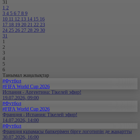
31
1
2
3
4
5
6
7
8
9
10
11
12
13
14
15
16
17
18
19
20
21
22
23
24
25
26
27
28
29
30
31
1
2
3
4
5
6
Танымал жаңалықтар
#Футбол
#FIFA World Cup 2026
Испания - Аргентина: Тікелей эфир!
19.07.2026, 09:00
#Футбол
#FIFA World Cup 2026
Франция - Испания: Тікелей эфир!
14.07.2026, 14:00
#Футбол
Франция құрамасы бапкерімен бірге логотипін де жаңартты
30.07.2026, 16:00