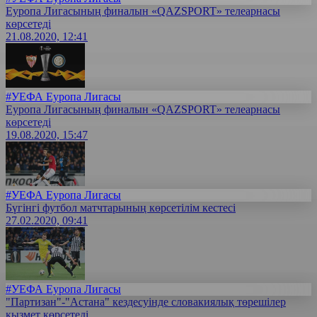
Еуропа Лигасының финалын «QAZSPORT» телеарнасы
көрсетеді
21.08.2020, 12:41
#УЕФА Еуропа Лигасы
Еуропа Лигасының финалын «QAZSPORT» телеарнасы
көрсетеді
19.08.2020, 15:47
#УЕФА Еуропа Лигасы
Бүгінгі футбол матчтарының көрсетілім кестесі
27.02.2020, 09:41
#УЕФА Еуропа Лигасы
"Партизан"-"Астана" кездесуінде словакиялық төрешілер
қызмет көрсетеді