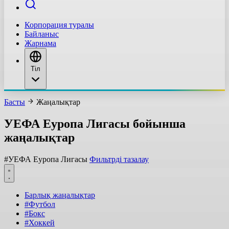
Корпорация туралы
Байланыс
Жарнама
Тіл
Басты
Жаңалықтар
УЕФА Еуропа Лигасы бойынша
жаңалықтар
#УЕФА Еуропа Лигасы
Фильтрді тазалау
Барлық жаңалықтар
#Футбол
#Бокс
#Хоккей