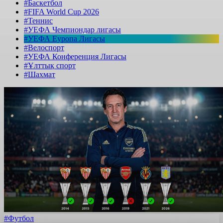
#Баскетбол
#FIFA World Cup 2026
#Теннис
#УЕФА Чемпиондар лигасы
#УЕФА Еуропа Лигасы
#Велоспорт
#УЕФА Конференция Лигасы
#Ұлттық спорт
#Шахмат
#Футбол