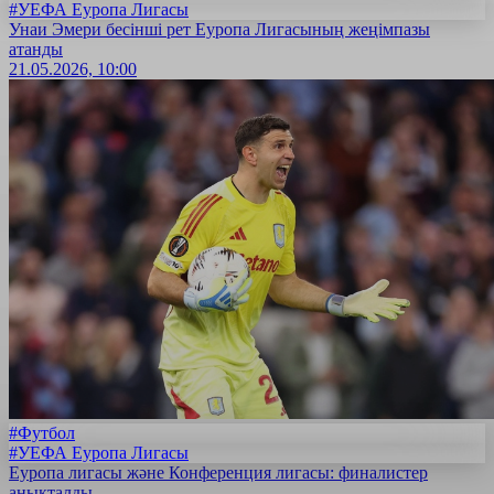
#УЕФА Еуропа Лигасы
Унаи Эмери бесінші рет Еуропа Лигасының жеңімпазы
атанды
21.05.2026, 10:00
#Футбол
#УЕФА Еуропа Лигасы
Еуропа лигасы және Конференция лигасы: финалистер
анықталды