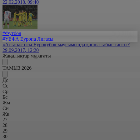
22.02.2018, 09:40
#Футбол
#УЕФА Еуропа Лигасы
«Астана» осы Еурокубок маусымында қанша табыс тапты?
29.09.2017, 12:20
Жаңалықтар мұрағаты
ТАМЫЗ 2026
Дс
Сс
Ср
Бс
Жм
Сн
Жк
27
28
29
30