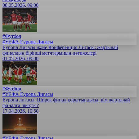
08.05.2026, 09:00
#Футбол
#УЕФА Еуропа Лигасы
Еуропа Лигасы және Конференция Лигасы: жартылай
финалдың бірінші матчтарының нәтижелері
01.05.2026, 09:00
#Футбол
#УЕФА Еуропа Лигасы
Еуропа лигасы: Ширек финал қорытындысы, кім жартылай
финалға шықты?
17.04.2026, 10:50
#УЕФА Еуропа Лигасы