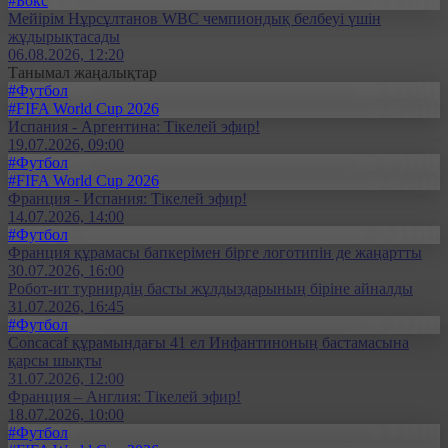
#Бокс
Мейірім Нұрсұлтанов WBC чемпиондық белбеуі үшін
жұдырықтасады
06.08.2026, 12:20
Танымал жаңалықтар
#Футбол
#FIFA World Cup 2026
Испания - Аргентина: Тікелей эфир!
19.07.2026, 09:00
#Футбол
#FIFA World Cup 2026
Франция - Испания: Тікелей эфир!
14.07.2026, 14:00
#Футбол
Франция құрамасы бапкерімен бірге логотипін де жаңартты
30.07.2026, 16:00
Робот-ит турнирдің басты жұлдыздарының біріне айналды
31.07.2026, 16:45
#Футбол
Concacaf құрамындағы 41 ел Инфантиноның бастамасына
қарсы шықты
31.07.2026, 12:00
Франция – Англия: Тікелей эфир!
18.07.2026, 10:00
#Футбол