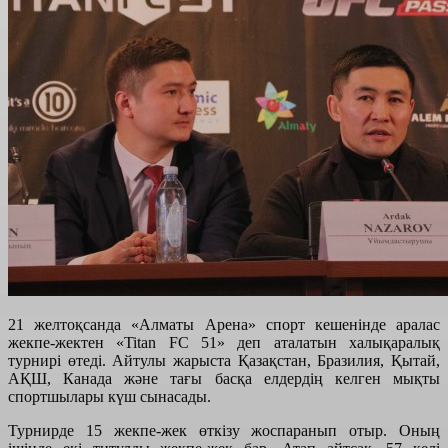
21 желтоқсанда «Алматы Арена» спорт кешенінде аралас
жекпе-жектен «Titan FC 51» деп аталатын халықаралық
турнирі өтеді. Айтулы жарыста Қазақстан, Бразилия, Қытай,
АҚШ, Канада және тағы басқа елдердің келген мықты
спортшылары күш сынасады.
Турнирде 15 жекпе-жек өткізу жоспаранып отыр. Оның