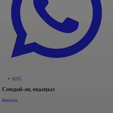
#UFC
Сондай-ақ оқыңыз
Барлығы