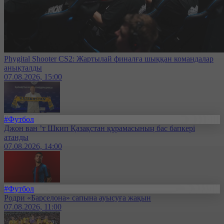
Phygital Shooter CS2: Жартылай финалға шыққан командалар
анықталды
07.08.2026, 15:00
#Футбол
Джон ван ’т Шкип Қазақстан құрамасының бас бапкері
атанды
07.08.2026, 14:00
#Футбол
Родри «Барселона» сапына ауысуға жақын
07.08.2026, 11:00