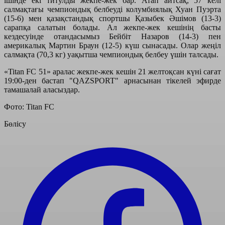
ішінде екі титулды жекпе-жек бар. Атап айтсақ, 57 келі
салмақтағы чемпиондық белбеуді колумбиялық Хуан Пуэрта
(15-6) мен қазақстандық спортшы Қазыбек Әшімов (13-3)
сарапқа салатын болады. Ал жекпе-жек кешінің басты
кездесуінде отандасымыз Бейбіт Назаров (14-3) пен
америкалық Мартин Браун (12-5) күш сынасады. Олар жеңіл
салмақта (70,3 кг) уақытша чемпиондық белбеу үшін талсады.
«Titan FC 51» аралас жекпе-жек кешін 21 желтоқсан күні сағат
19:00-ден бастап "QAZSPORT" арнасынан тікелей эфирде
тамашалай аласыздар.
Фото: Titan FC
Бөлісу