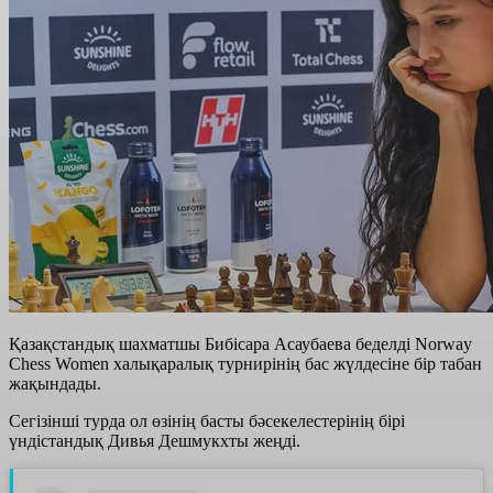
Қазақстандық шахматшы Бибісара Асаубаева беделді Norway
Chess Women халықаралық турнирінің бас жүлдесіне бір табан
жақындады.
Сегізінші турда ол өзінің басты бәсекелестерінің бірі
үндістандық Дивья Дешмукхты жеңді.