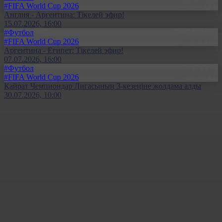
#FIFA World Cup 2026
Англия - Аргентина: Тікелей эфир!
15.07.2026, 16:00
#Футбол
#FIFA World Cup 2026
Аргентина - Египет: Тікелей эфир!
07.07.2026, 16:00
#Футбол
#FIFA World Cup 2026
Қайрат Чемпиондар Лигасының 3-кезеңіне жолдама алды
30.07.2026, 10:00