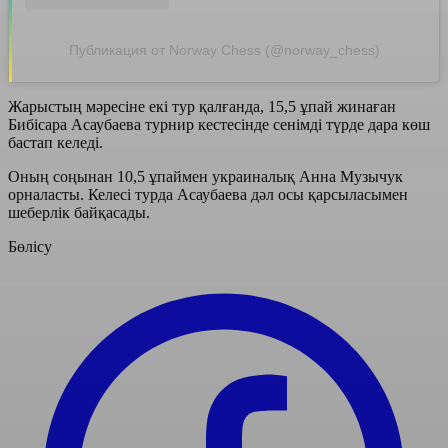
Публикация от Norway Chess (@norway_chess)
Жарыстың мәресіне екі тур қалғанда, 15,5 ұпай жинаған
Бибісара Асаубаева турнир кестесінде сенімді түрде дара көш
бастап келеді.
Оның соңынан 10,5 ұпаймен украиналық Анна Музычук
орналасты. Келесі турда Асаубаева дәл осы қарсыласымен
шеберлік байқасады.
Бөлісу