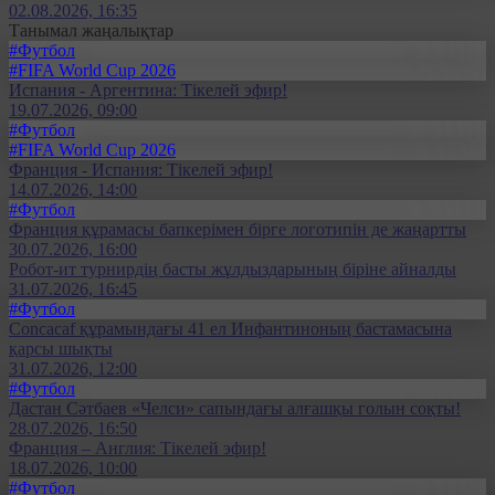
02.08.2026, 16:35
Танымал жаңалықтар
#Футбол
#FIFA World Cup 2026
Испания - Аргентина: Тікелей эфир!
19.07.2026, 09:00
#Футбол
#FIFA World Cup 2026
Франция - Испания: Тікелей эфир!
14.07.2026, 14:00
#Футбол
Франция құрамасы бапкерімен бірге логотипін де жаңартты
30.07.2026, 16:00
Робот-ит турнирдің басты жұлдыздарының біріне айналды
31.07.2026, 16:45
#Футбол
Concacaf құрамындағы 41 ел Инфантиноның бастамасына
қарсы шықты
31.07.2026, 12:00
#Футбол
Дастан Сәтбаев «Челси» сапындағы алғашқы голын соқты!
28.07.2026, 16:50
Франция – Англия: Тікелей эфир!
18.07.2026, 10:00
#Футбол