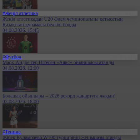
#Жеңіл атлетика
Жеңіл атлетикадан U20 Әлем чемпионатына қатысатын
Қазақстан құрамасы белгілі болды
04.08.2026, 15:45
#Футбол
Марк-Андре тер Штеген «Аякс» ойыншысы атанды
04.08.2026, 12:00
Болашақ ойындары – 2026 рекорд жаңартуға жақын!
03.08.2026, 18:00
#Теннис
Жібек Құламбаева W100 турнирінің жеңімпазы атанды