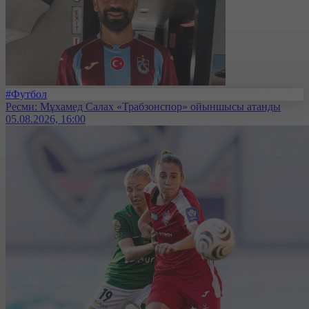
#Футбол
Ресми: Мұхамед Салах «Трабзонспор» ойыншысы атанды
05.08.2026, 16:00