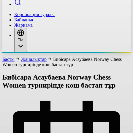
Корпорация туралы
Байланыс
Жарнама
Тіл
Басты
Жаңалықтар
Бибісара Асаубаева Norway Chess
Women турнирінде көш бастап тұр
Бибісара Асаубаева Norway Chess
Women турнирінде көш бастап тұр