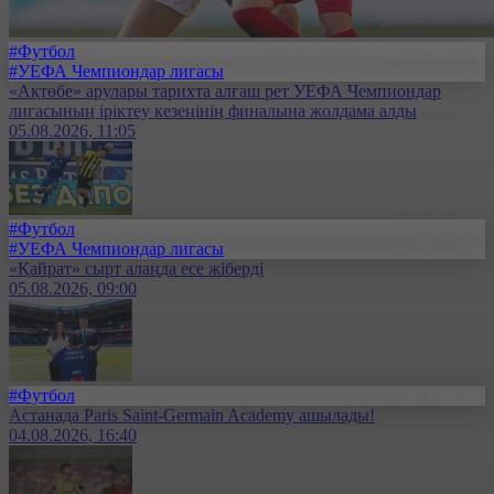
#Футбол
#УЕФА Чемпиондар лигасы
«Ақтөбе» арулары тарихта алғаш рет УЕФА Чемпиондар
лигасының іріктеу кезеңінің финалына жолдама алды
05.08.2026, 11:05
#Футбол
#УЕФА Чемпиондар лигасы
«Қайрат» сырт алаңда есе жіберді
05.08.2026, 09:00
#Футбол
Астанада Paris Saint-Germain Academy ашылады!
04.08.2026, 16:40