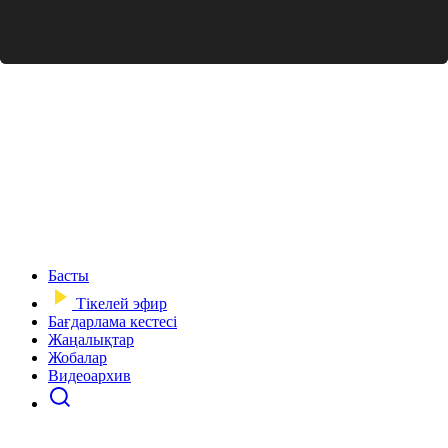
Басты
Тікелей эфир
Бағдарлама кестесі
Жаңалықтар
Жобалар
Видеоархив