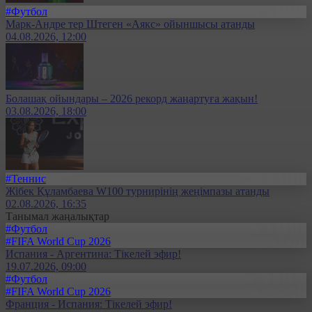
#Футбол
Марк-Андре тер Штеген «Аякс» ойыншысы атанды
04.08.2026, 12:00
Болашақ ойындары – 2026 рекорд жаңартуға жақын!
03.08.2026, 18:00
#Теннис
Жібек Құламбаева W100 турнирінің жеңімпазы атанды
02.08.2026, 16:35
Танымал жаңалықтар
#Футбол
#FIFA World Cup 2026
Испания - Аргентина: Тікелей эфир!
19.07.2026, 09:00
#Футбол
#FIFA World Cup 2026
Франция - Испания: Тікелей эфир!