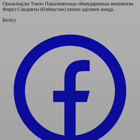
Оразалыұлы Токио Паралимпиада ойындарының жеңімпазы
Фируз Саидовты (Өзбекстан) иппон әдісімен жеңді.
Бөлісу