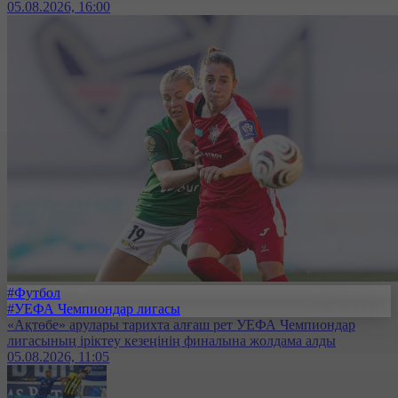
05.08.2026, 16:00
#Футбол
#УЕФА Чемпиондар лигасы
«Ақтөбе» арулары тарихта алғаш рет УЕФА Чемпиондар
лигасының іріктеу кезеңінің финалына жолдама алды
05.08.2026, 11:05