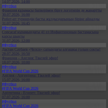
14.07.2026, 14:00
#Футбол
Франция құрамасы бапкерімен бірге логотипін де жаңартты
30.07.2026, 16:00
Робот-ит турнирдің басты жұлдыздарының біріне айналды
31.07.2026, 16:45
#Футбол
Concacaf құрамындағы 41 ел Инфантиноның бастамасына
қарсы шықты
31.07.2026, 12:00
#Футбол
Дастан Сәтбаев «Челси» сапындағы алғашқы голын соқты!
28.07.2026, 16:50
Франция – Англия: Тікелей эфир!
18.07.2026, 10:00
#Футбол
#FIFA World Cup 2026
Англия - Аргентина: Тікелей эфир!
15.07.2026, 16:00
#Футбол
#FIFA World Cup 2026
Аргентина - Египет: Тікелей эфир!
07.07.2026, 16:00
#Футбол
#FIFA World Cup 2026