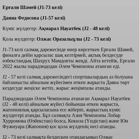
Ерғали Шәмей (J1-73 келі)
Даяна Федосова (J1-57 келі)
Күміс жүлдегер:
Ақмарал Науатбек (J2 - 48 келі)
Қола жүлдегер:
Олжас Оразалыұлы (J2 - 73 келі)
J1-73 келі салмақ дәрежесінде өнер көрсеткен Ерғали Шәмей,
финалға дейін қарсылас шақ келтірмей, ақтық белдесуде
өзбекстандық Шахрух Мамдовты жеңді. Айта кетейік, Ерғали
2022 жылы парадзюдодан Әлем Чемпионы атанған еді.
J2 - 57 келі салмақ дәрежесіндегі спортшылардың аз болуына
байланысты айналым жүйесімен өткен жарыста Даяна төрт
кездесуде жеңіске жетіп, жарыс жеңімпазы атанды.
Парадзюдодан Әлем Чемпионы атанаған Ақмарал Науатбек
(J2 - 48 келі) айналым жүйесі бойынша өткен жарыста,
жапониялық қарсыласына есе жіберіп, жарыстың күміс
жүлдегері атанды. Бұл салмақта Азия Чемпионы Лобар
Хурромова (Өзбекстан) болса, Кокила (Үндістан) және Юи
Фужиуара (Жапония) қос қола жүлденің иесі атанды.
J2 - 73 келі салмақта белдескен отандасымыз Олжас