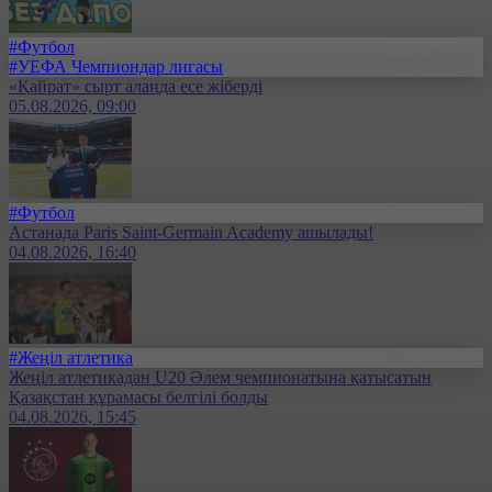
#Футбол
#УЕФА Чемпиондар лигасы
«Қайрат» сырт алаңда есе жіберді
05.08.2026, 09:00
#Футбол
Астанада Paris Saint-Germain Academy ашылады!
04.08.2026, 16:40
#Жеңіл атлетика
Жеңіл атлетикадан U20 Әлем чемпионатына қатысатын
Қазақстан құрамасы белгілі болды
04.08.2026, 15:45