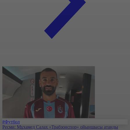
#Футбол
Ресми: Мұхамед Салах «Трабзонспор» ойыншысы атанды