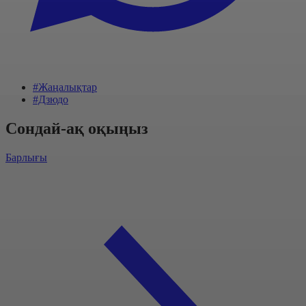
#Жаңалықтар
#Дзюдо
Сондай-ақ оқыңыз
Барлығы