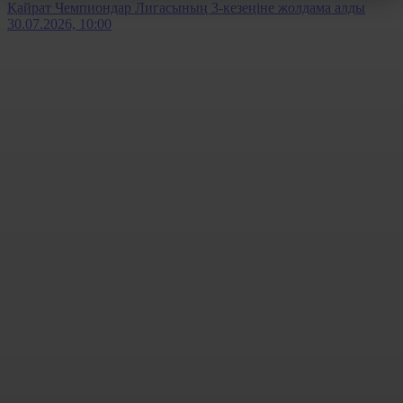
Қайрат Чемпиондар Лигасының 3-кезеңіне жолдама алды
30.07.2026, 10:00