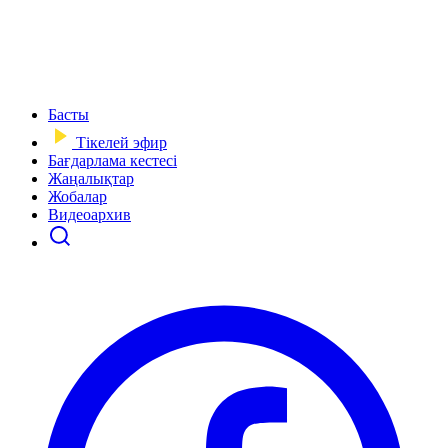
Басты
Тікелей эфир
Бағдарлама кестесі
Жаңалықтар
Жобалар
Видеоархив