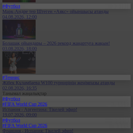
#Футбол
Марк-Андре тер Штеген «Аякс» ойыншысы атанды
04.08.2026, 12:00
Болашақ ойындары – 2026 рекорд жаңартуға жақын!
03.08.2026, 18:00
#Теннис
Жібек Құламбаева W100 турнирінің жеңімпазы атанды
02.08.2026, 16:35
Танымал жаңалықтар
#Футбол
#FIFA World Cup 2026
Испания - Аргентина: Тікелей эфир!
19.07.2026, 09:00
#Футбол
#FIFA World Cup 2026
Франция - Испания: Тікелей эфир!