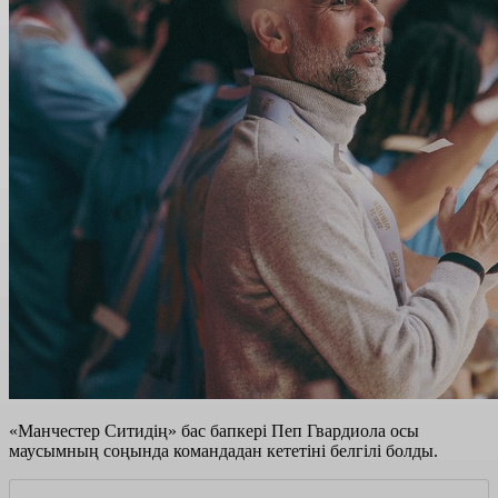
«Манчестер Ситидің» бас бапкері Пеп Гвардиола осы
маусымның соңында командадан кететіні белгілі болды.