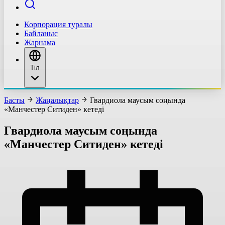
Корпорация туралы
Байланыс
Жарнама
Тіл
Басты
Жаңалықтар
Гвардиола маусым соңында
«Манчестер Ситиден» кетеді
Гвардиола маусым соңында
«Манчестер Ситиден» кетеді