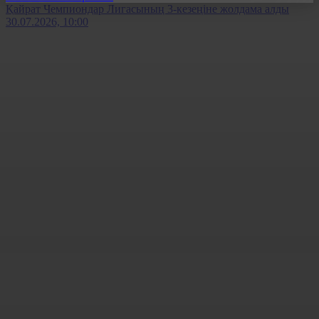
Қайрат Чемпиондар Лигасының 3-кезеңіне жолдама алды
30.07.2026, 10:00