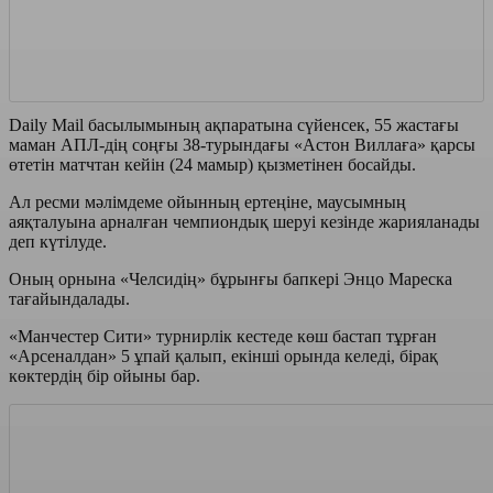
Daily Mail басылымының ақпаратына сүйенсек, 55 жастағы
маман АПЛ-дің соңғы 38-турындағы «Астон Виллаға» қарсы
өтетін матчтан кейін (24 мамыр) қызметінен босайды.
Ал ресми мәлімдеме ойынның ертеңіне, маусымның
аяқталуына арналған чемпиондық шеруі кезінде жарияланады
деп күтілуде.
Оның орнына «Челсидің» бұрынғы бапкері Энцо Мареска
тағайындалады.
«Манчестер Сити» турнирлік кестеде көш бастап тұрған
«Арсеналдан» 5 ұпай қалып, екінші орында келеді, бірақ
көктердің бір ойыны бар.
Айта кетейік, биылғы маусымда команда Англия Кубогы мен
Англия лигасының Кубогын жеңіп алды.
Бапкер Манчестерде 10 жылға жуық уақыт ішінде 20 трофей
жеңіп алды: Чемпиондар Лигасы, УЕФА Суперкубогы және