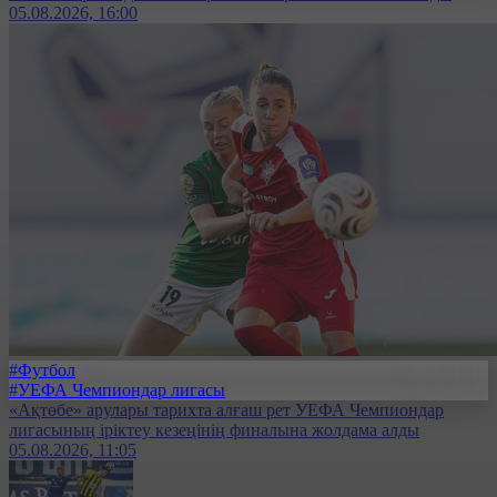
05.08.2026, 16:00
#Футбол
#УЕФА Чемпиондар лигасы
«Ақтөбе» арулары тарихта алғаш рет УЕФА Чемпиондар
лигасының іріктеу кезеңінің финалына жолдама алды
05.08.2026, 11:05