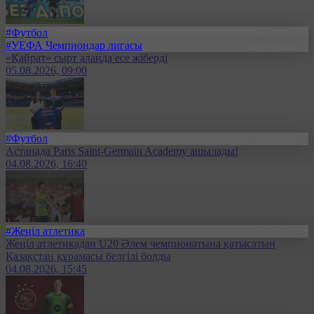
#Футбол
#УЕФА Чемпиондар лигасы
«Қайрат» сырт алаңда есе жіберді
05.08.2026, 09:00
#Футбол
Астанада Paris Saint-Germain Academy ашылады!
04.08.2026, 16:40
#Жеңіл атлетика
Жеңіл атлетикадан U20 Әлем чемпионатына қатысатын
Қазақстан құрамасы белгілі болды
04.08.2026, 15:45