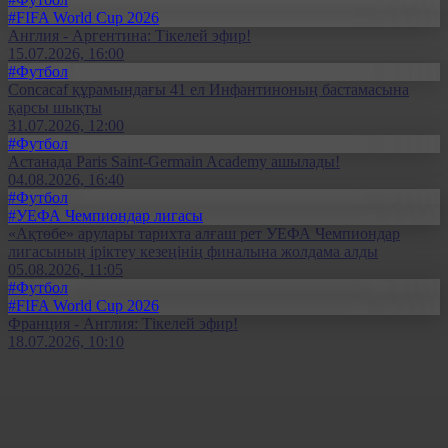
#FIFA World Cup 2026
Англия - Аргентина: Тікелей эфир!
15.07.2026, 16:00
#Футбол
Concacaf құрамындағы 41 ел Инфантиноның бастамасына
қарсы шықты
31.07.2026, 12:00
#Футбол
Астанада Paris Saint-Germain Academy ашылады!
04.08.2026, 16:40
#Футбол
#УЕФА Чемпиондар лигасы
«Ақтөбе» арулары тарихта алғаш рет УЕФА Чемпиондар
лигасының іріктеу кезеңінің финалына жолдама алды
05.08.2026, 11:05
#Футбол
#FIFA World Cup 2026
Франция - Англия: Тікелей эфир!
18.07.2026, 10:10