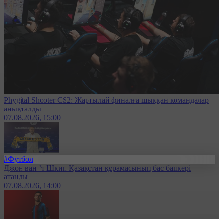
Phygital Shooter CS2: Жартылай финалға шыққан командалар
анықталды
07.08.2026, 15:00
#Футбол
Джон ван ’т Шкип Қазақстан құрамасының бас бапкері
атанды
07.08.2026, 14:00