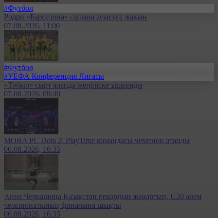
#Футбол
Родри «Барселона» сапына ауысуға жақын
07.08.2026, 11:00
#Футбол
#УЕФА Конференция Лигасы
«Тобыл» сырт алаңда жеңіліске ұшырады
07.08.2026, 09:40
MOBA PC Dota 2: PlayTime командасы чемпион атанды
06.08.2026, 16:35
Анна Черкашина Қазақстан рекордын жаңартып, U20 әлем
чемпионатының финалына шықты
06.08.2026, 16:35