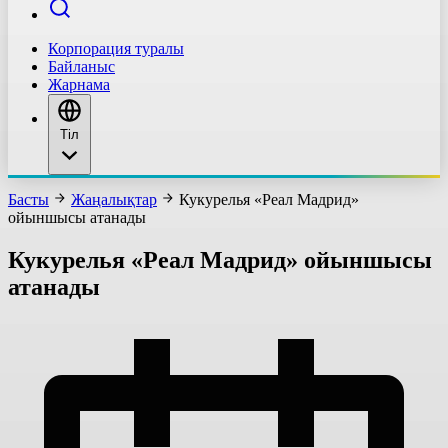
Корпорация туралы
Байланыс
Жарнама
Тіл
Басты
Жаңалықтар
Кукурелья «Реал Мадрид»
ойыншысы атанады
Кукурелья «Реал Мадрид» ойыншысы
атанады