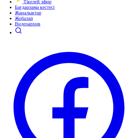
Тікелей эфир
Бағдарлама кестесі
Жаңалықтар
Жобалар
Видеоархив