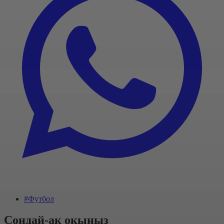
#Футбол
Сондай-ақ оқыңыз