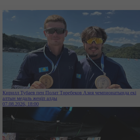
Кирилл Тубаев пен Полат Төребеков Азия чемпионатында екі
алтын медаль жеңіп алды
07.08.2026, 18:00