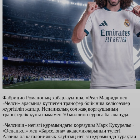
Фабрицио Романоның хабарлауынша, «Реал Мадрид» пен
«Челси» арасында күтпеген трансфер бойынша келіссөздер
жүргізіліп жатыр. Испаниялық сол жақ қорғаушының
трансферлік құны шамамен 50 миллион еуроға бағалануда.
«Челсидің» негізгі құрамындағы қорғаушы Марк Кукурелья -
«Эспаньол» мен «Барселона» академияларының түлегі.
Алайда ол каталониялық клубтың негізгі құрамында тұрақтай