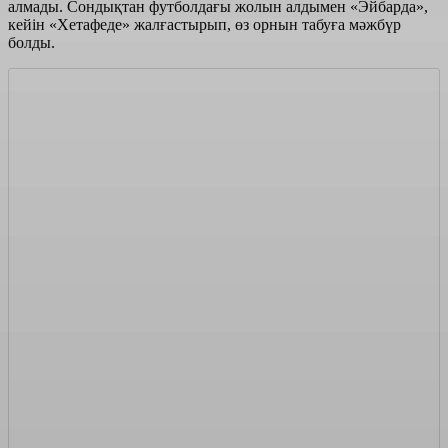
алмады. Сондықтан футболдағы жолын алдымен «Эйбарда»,
кейін «Хетафеде» жалғастырып, өз орнын табуға мәжбүр
болды.