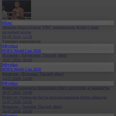
#Бокс
Мейірім Нұрсұлтанов WBC чемпиондық белбеуі үшін
жұдырықтасады
06.08.2026, 12:20
Танымал жаңалықтар
#Футбол
#FIFA World Cup 2026
Испания - Аргентина: Тікелей эфир!
19.07.2026, 09:00
#Футбол
#FIFA World Cup 2026
Франция - Испания: Тікелей эфир!
14.07.2026, 14:00
#Футбол
Франция құрамасы бапкерімен бірге логотипін де жаңартты
30.07.2026, 16:00
Робот-ит турнирдің басты жұлдыздарының біріне айналды
31.07.2026, 16:45
Франция – Англия: Тікелей эфир!
18.07.2026, 10:00
#Футбол