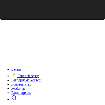
Басты
Тікелей эфир
Бағдарлама кестесі
Жаңалықтар
Жобалар
Видеоархив