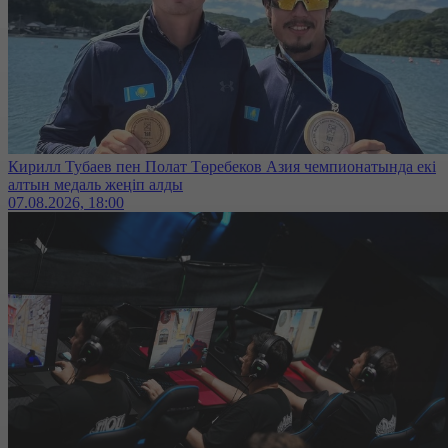
Кирилл Тубаев пен Полат Төребеков Азия чемпионатында екі
алтын медаль жеңіп алды
07.08.2026, 18:00