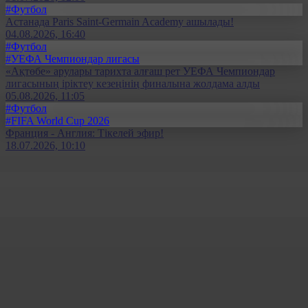
#Футбол
Астанада Paris Saint-Germain Academy ашылады!
04.08.2026, 16:40
#Футбол
#УЕФА Чемпиондар лигасы
«Ақтөбе» арулары тарихта алғаш рет УЕФА Чемпиондар
лигасының іріктеу кезеңінің финалына жолдама алды
05.08.2026, 11:05
#Футбол
#FIFA World Cup 2026
Франция - Англия: Тікелей эфир!
18.07.2026, 10:10