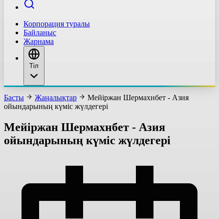
Корпорация туралы
Байланыс
Жарнама
Тіл
Басты
Жаңалықтар
Мейіржан Шермахнбет - Азия
ойындарының күміс жүлдегері
Мейіржан Шермахнбет - Азия
ойындарының күміс жүлдегері