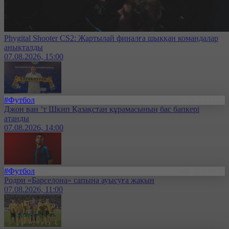
Phygital Shooter CS2: Жартылай финалға шыққан командалар
анықталды
07.08.2026, 15:00
#Футбол
Джон ван ’т Шкип Қазақстан құрамасының бас бапкері
атанды
07.08.2026, 14:00
#Футбол
Родри «Барселона» сапына ауысуға жақын
07.08.2026, 11:00