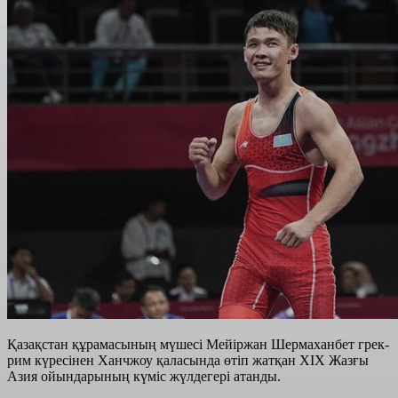
Қазақстан құрамасының мүшесі Мейіржан Шермаханбет грек-
рим күресінен Ханчжоу қаласында өтіп жатқан ХІХ Жазғы
Азия ойындарының күміс жүлдегері атанды.