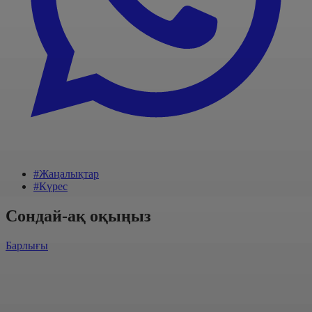
#Жаңалықтар
#Күрес
Сондай-ақ оқыңыз
Барлығы