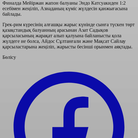
Финалда Мейіржан жапон балуаны Эндо Катсуакиден 1:2
есебімен жеңіліп, Азиаданың күміс жүлдесін қанжығасына
байлады.
Грек-рим күресінің алғашқы жарыс күнінде сынға түскен төрт
қазақстандық балуанның арасынан Азат Садықов
қарсыласының жарақат алып қалуына байланысты қола
жүлдеге ие болса, Айдос Сұлтанғали және Мақсат Сайлау
қарсыластарына жеңіліп, жарысты бесінші орынмен аяқтады.
Бөлісу