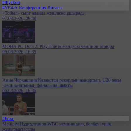
#Футбол
#УЕФА Конференция Лигасы
«Тобыл» сырт алаңда жеңіліске ұшырады
07.08.2026, 09:40
MOBA PC Dota 2: PlayTime командасы чемпион атанды
06.08.2026, 16:35
Анна Черкашина Қазақстан рекордын жаңартып, U20 әлем
чемпионатының финалына шықты
06.08.2026, 16:35
#Бокс
Мейірім Нұрсұлтанов WBC чемпиондық белбеуі үшін
жұдырықтасады