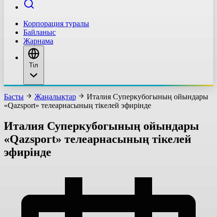
Корпорация туралы
Байланыс
Жарнама
Тіл
Басты
Жаңалықтар
Италия Суперкубогының ойындары
«Qazsport» телеарнасының тікелей эфирінде
Италия Суперкубогының ойындары
«Qazsport» телеарнасының тікелей
эфирінде