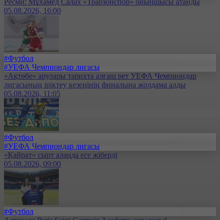
Ресми: Мұхамед Салах «Трабзонспор» ойыншысы атанды
05.08.2026, 16:00
#Футбол
#УЕФА Чемпиондар лигасы
«Ақтөбе» арулары тарихта алғаш рет УЕФА Чемпиондар
лигасының іріктеу кезеңінің финалына жолдама алды
05.08.2026, 11:05
#Футбол
#УЕФА Чемпиондар лигасы
«Қайрат» сырт алаңда есе жіберді
05.08.2026, 09:00
#Футбол