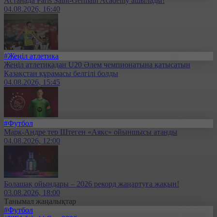
Астанада Paris Saint-Germain Academy ашылады!
04.08.2026, 16:40
#Жеңіл атлетика
Жеңіл атлетикадан U20 Әлем чемпионатына қатысатын
Қазақстан құрамасы белгілі болды
04.08.2026, 15:45
#Футбол
Марк-Андре тер Штеген «Аякс» ойыншысы атанды
04.08.2026, 12:00
Болашақ ойындары – 2026 рекорд жаңартуға жақын!
03.08.2026, 18:00
Танымал жаңалықтар
#Футбол