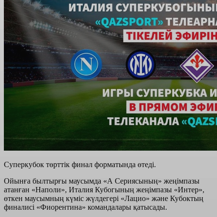
Суперкубок төрттік финал форматында өтеді.
Ойынға былтырғы маусымда «А Сериясының» жеңімпазы
атанған «Наполи», Италия Кубогының жеңімпазы «Интер»,
өткен маусымның күміс жүлдегері «Лацио» және Кубоктың
финалисі «Фиорентина» командалары қатысады.