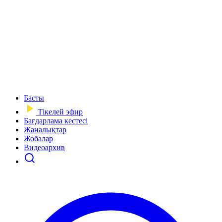
Басты
Тікелей эфир
Бағдарлама кестесі
Жаңалықтар
Жобалар
Видеоархив