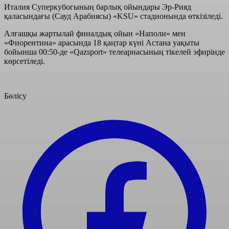
Италия Суперкубогының барлық ойындары Эр-Рияд
қаласындағы (Сауд Арабиясы) «KSU» стадионында өткізіледі.
Алғашқы жартылай финалдық ойын «Наполи» мен
«Фиорентина» арасында 18 қаңтар күні Астана уақыты
бойынша 00:50-де «Qazsport» телеарнасының тікелей эфирінде
көрсетіледі.
Бөлісу