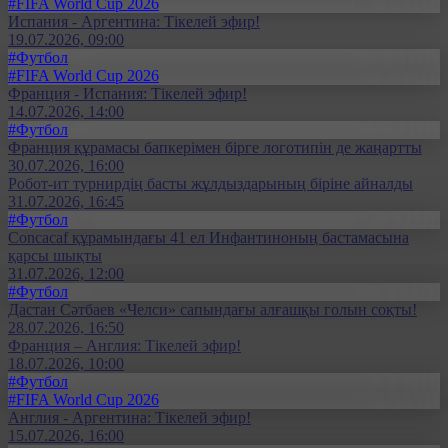
#FIFA World Cup 2026
Испания - Аргентина: Тікелей эфир!
19.07.2026, 09:00
#Футбол
#FIFA World Cup 2026
Франция - Испания: Тікелей эфир!
14.07.2026, 14:00
#Футбол
Франция құрамасы бапкерімен бірге логотипін де жаңартты
30.07.2026, 16:00
Робот-ит турнирдің басты жұлдыздарының біріне айналды
31.07.2026, 16:45
#Футбол
Concacaf құрамындағы 41 ел Инфантиноның бастамасына
қарсы шықты
31.07.2026, 12:00
#Футбол
Дастан Сәтбаев «Челси» сапындағы алғашқы голын соқты!
28.07.2026, 16:50
Франция – Англия: Тікелей эфир!
18.07.2026, 10:00
#Футбол
#FIFA World Cup 2026
Англия - Аргентина: Тікелей эфир!
15.07.2026, 16:00