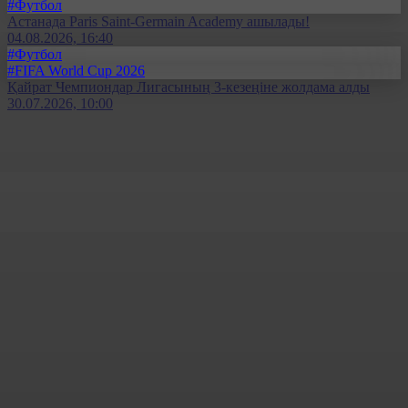
#Футбол
Астанада Paris Saint-Germain Academy ашылады!
04.08.2026, 16:40
#Футбол
#FIFA World Cup 2026
Қайрат Чемпиондар Лигасының 3-кезеңіне жолдама алды
30.07.2026, 10:00