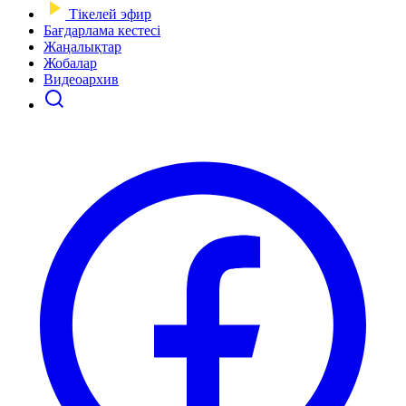
Тікелей эфир
Бағдарлама кестесі
Жаңалықтар
Жобалар
Видеоархив