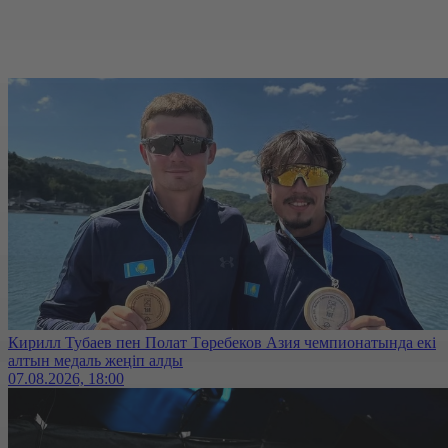
Кирилл Тубаев пен Полат Төребеков Азия чемпионатында екі
алтын медаль жеңіп алды
07.08.2026, 18:00