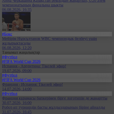
Анна Черкашина Қазақстан рекордын жаңартып, U20 әлем
чемпионатының финалына шықты
06.08.2026, 16:35
#Бокс
Мейірім Нұрсұлтанов WBC чемпиондық белбеуі үшін
жұдырықтасады
06.08.2026, 12:20
Танымал жаңалықтар
#Футбол
#FIFA World Cup 2026
Испания - Аргентина: Тікелей эфир!
19.07.2026, 09:00
#Футбол
#FIFA World Cup 2026
Франция - Испания: Тікелей эфир!
14.07.2026, 14:00
#Футбол
Франция құрамасы бапкерімен бірге логотипін де жаңартты
30.07.2026, 16:00
Робот-ит турнирдің басты жұлдыздарының біріне айналды
31.07.2026, 16:45