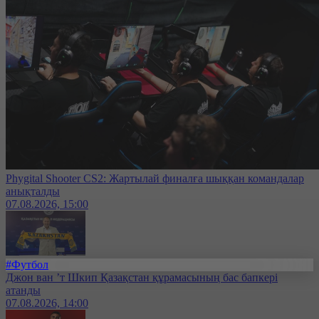
Phygital Shooter CS2: Жартылай финалға шыққан командалар
анықталды
07.08.2026, 15:00
#Футбол
Джон ван ’т Шкип Қазақстан құрамасының бас бапкері
атанды
07.08.2026, 14:00