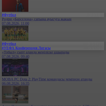
#Футбол
Родри «Барселона» сапына ауысуға жақын
07.08.2026, 11:00
#Футбол
#УЕФА Конференция Лигасы
«Тобыл» сырт алаңда жеңіліске ұшырады
07.08.2026, 09:40
MOBA PC Dota 2: PlayTime командасы чемпион атанды
06.08.2026, 16:35