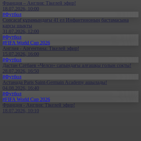
Франция – Англия: Тікелей эфир!
18.07.2026, 10:00
#Футбол
Concacaf құрамындағы 41 ел Инфантиноның бастамасына
қарсы шықты
31.07.2026, 12:00
#Футбол
#FIFA World Cup 2026
Англия - Аргентина: Тікелей эфир!
15.07.2026, 16:00
#Футбол
Дастан Сәтбаев «Челси» сапындағы алғашқы голын соқты!
28.07.2026, 16:50
#Футбол
Астанада Paris Saint-Germain Academy ашылады!
04.08.2026, 16:40
#Футбол
#FIFA World Cup 2026
Франция - Англия: Тікелей эфир!
18.07.2026, 10:10