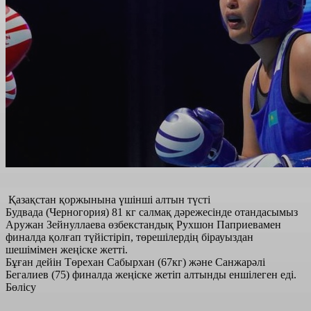
Қазақстан қоржынына үшінші алтын түсті
Будвада (Черногория) 81 кг салмақ дәрежесінде отандасымыз
Аружан Зейнуллаева өзбекстандық Рухшон Паприевамен
финалда қолғап түйістіріп, төрешілердің бірауыздан
шешімімен жеңіске жетті.
Бұған дейін Төрехан Сабырхан (67кг) және Санжарәлі
Бегалиев (75) финалда жеңіске жетіп алтынды еншілеген еді.
Бөлісу