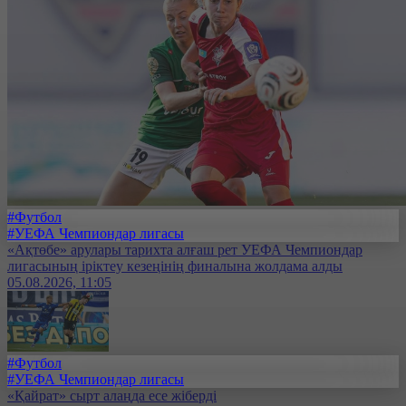
#Футбол
#УЕФА Чемпиондар лигасы
«Ақтөбе» арулары тарихта алғаш рет УЕФА Чемпиондар
лигасының іріктеу кезеңінің финалына жолдама алды
05.08.2026, 11:05
#Футбол
#УЕФА Чемпиондар лигасы
«Қайрат» сырт алаңда есе жіберді