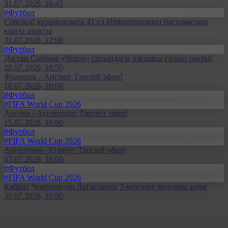
31.07.2026, 16:45
#Футбол
Concacaf құрамындағы 41 ел Инфантиноның бастамасына
қарсы шықты
31.07.2026, 12:00
#Футбол
Дастан Сәтбаев «Челси» сапындағы алғашқы голын соқты!
28.07.2026, 16:50
Франция – Англия: Тікелей эфир!
18.07.2026, 10:00
#Футбол
#FIFA World Cup 2026
Англия - Аргентина: Тікелей эфир!
15.07.2026, 16:00
#Футбол
#FIFA World Cup 2026
Аргентина - Египет: Тікелей эфир!
07.07.2026, 16:00
#Футбол
#FIFA World Cup 2026
Қайрат Чемпиондар Лигасының 3-кезеңіне жолдама алды
30.07.2026, 10:00