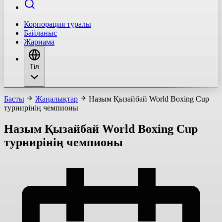
Корпорация туралы
Байланыс
Жарнама
Тіл
Басты
Жаңалықтар
Назым Қызайбай World Boxing Cup
турнирінің чемпионы
Назым Қызайбай World Boxing Cup
турнирінің чемпионы