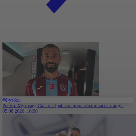
#Футбол
Ресми: Мұхамед Салах «Трабзонспор» ойыншысы атанды
05.08.2026, 16:00