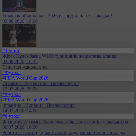
Болашақ ойындары – 2026 рекорд жаңартуға жақын!
03.08.2026, 18:00
#Теннис
Жібек Құламбаева W100 турнирінің жеңімпазы атанды
02.08.2026, 16:35
Танымал жаңалықтар
#Футбол
#FIFA World Cup 2026
Испания - Аргентина: Тікелей эфир!
19.07.2026, 09:00
#Футбол
#FIFA World Cup 2026
Франция - Испания: Тікелей эфир!
14.07.2026, 14:00
#Футбол
Франция құрамасы бапкерімен бірге логотипін де жаңартты
30.07.2026, 16:00
Робот-ит турнирдің басты жұлдыздарының біріне айналды