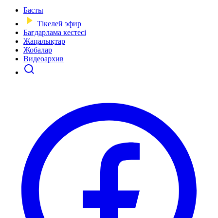
Басты
Тікелей эфир
Бағдарлама кестесі
Жаңалықтар
Жобалар
Видеоархив