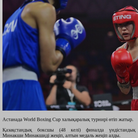
Астанада World Boxing Cup халықаралық турнирі өтіп жатыр.
Қазақстандық боксшы (48 келі) финалда үндістандық
Минакши Минакшиді жеңіп, алтын медаль жеңіп алды.