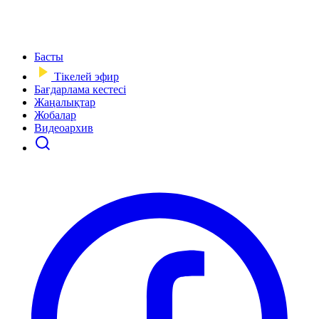
Басты
Тікелей эфир
Бағдарлама кестесі
Жаңалықтар
Жобалар
Видеоархив