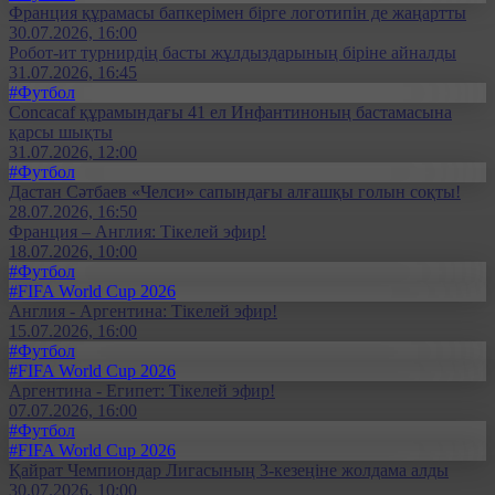
Франция құрамасы бапкерімен бірге логотипін де жаңартты
30.07.2026, 16:00
Робот-ит турнирдің басты жұлдыздарының біріне айналды
31.07.2026, 16:45
#Футбол
Concacaf құрамындағы 41 ел Инфантиноның бастамасына
қарсы шықты
31.07.2026, 12:00
#Футбол
Дастан Сәтбаев «Челси» сапындағы алғашқы голын соқты!
28.07.2026, 16:50
Франция – Англия: Тікелей эфир!
18.07.2026, 10:00
#Футбол
#FIFA World Cup 2026
Англия - Аргентина: Тікелей эфир!
15.07.2026, 16:00
#Футбол
#FIFA World Cup 2026
Аргентина - Египет: Тікелей эфир!
07.07.2026, 16:00
#Футбол
#FIFA World Cup 2026
Қайрат Чемпиондар Лигасының 3-кезеңіне жолдама алды
30.07.2026, 10:00