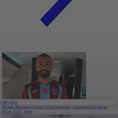
#Футбол
Ресми: Мұхамед Салах «Трабзонспор» ойыншысы атанды
05.08.2026, 16:00