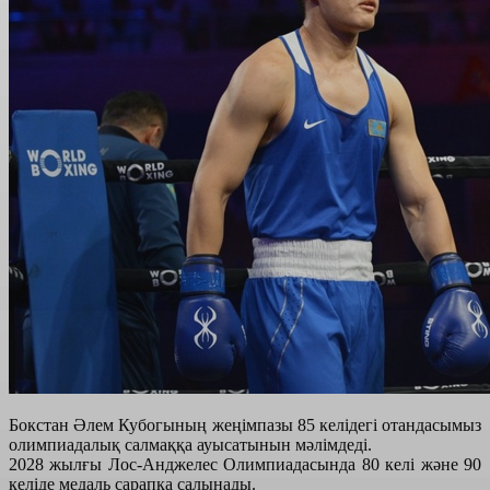
Бокстан Әлем Кубогының жеңімпазы 85 келідегі отандасымыз
олимпиадалық салмаққа ауысатынын мәлімдеді.
2028 жылғы Лос-Анджелес Олимпиадасында 80 келі және 90
келіде медаль сарапқа салынады.