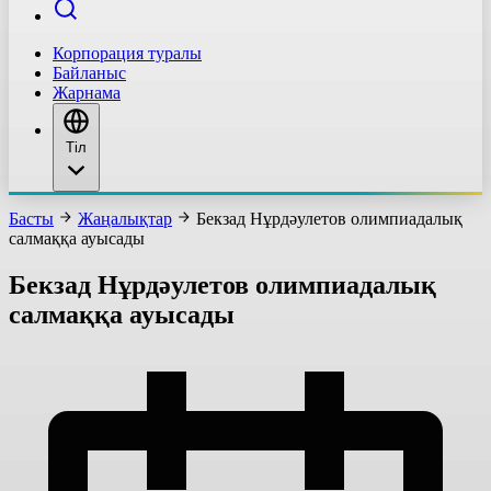
Корпорация туралы
Байланыс
Жарнама
Тіл
Басты
Жаңалықтар
Бекзад Нұрдәулетов олимпиадалық
салмаққа ауысады
Бекзад Нұрдәулетов олимпиадалық
салмаққа ауысады