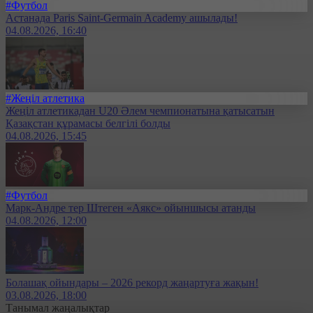
#Футбол
Астанада Paris Saint-Germain Academy ашылады!
04.08.2026, 16:40
#Жеңіл атлетика
Жеңіл атлетикадан U20 Әлем чемпионатына қатысатын
Қазақстан құрамасы белгілі болды
04.08.2026, 15:45
#Футбол
Марк-Андре тер Штеген «Аякс» ойыншысы атанды
04.08.2026, 12:00
Болашақ ойындары – 2026 рекорд жаңартуға жақын!
03.08.2026, 18:00
Танымал жаңалықтар