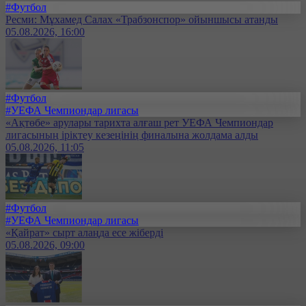
#Футбол
Ресми: Мұхамед Салах «Трабзонспор» ойыншысы атанды
05.08.2026, 16:00
#Футбол
#УЕФА Чемпиондар лигасы
«Ақтөбе» арулары тарихта алғаш рет УЕФА Чемпиондар
лигасының іріктеу кезеңінің финалына жолдама алды
05.08.2026, 11:05
#Футбол
#УЕФА Чемпиондар лигасы
«Қайрат» сырт алаңда есе жіберді
05.08.2026, 09:00