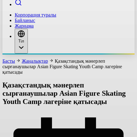
Корпорация туралы
Байланыс
Жарнама
Тіл
Басты
Жаңалықтар
Қазақстандық мәнерлеп
сырғанаушылар Asian Figure Skating Youth Camp лагеріне
қатысады
Қазақстандық мәнерлеп
сырғанаушылар Asian Figure Skating
Youth Camp лагеріне қатысады