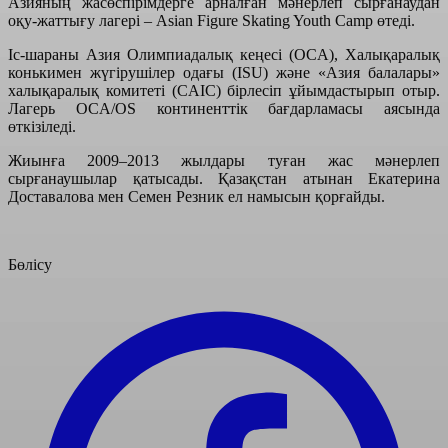
Азияның жасөспірімдерге арналған мәнерлеп сырғанаудан
оқу-жаттығу лагері – Asian Figure Skating Youth Camp өтеді.
Іс-шараны Азия Олимпиадалық кеңесі (OCA), Халықаралық
конькимен жүгірушілер одағы (ISU) және «Азия балалары»
халықаралық комитеті (CAIC) бірлесіп ұйымдастырып отыр.
Лагерь OCA/OS континенттік бағдарламасы аясында
өткізіледі.
Жиынға 2009–2013 жылдары туған жас мәнерлеп
сырғанаушылар қатысады. Қазақстан атынан Екатерина
Доставалова мен Семен Резник ел намысын қорғайды.
Бөлісу