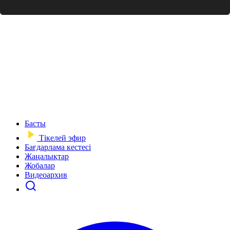
Басты
Тікелей эфир
Бағдарлама кестесі
Жаңалықтар
Жобалар
Видеоархив