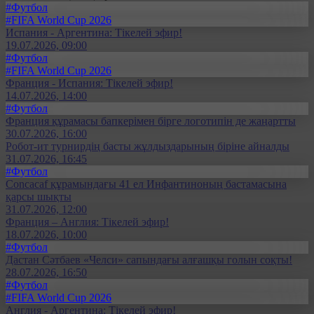
#Футбол
#FIFA World Cup 2026
Испания - Аргентина: Тікелей эфир!
19.07.2026, 09:00
#Футбол
#FIFA World Cup 2026
Франция - Испания: Тікелей эфир!
14.07.2026, 14:00
#Футбол
Франция құрамасы бапкерімен бірге логотипін де жаңартты
30.07.2026, 16:00
Робот-ит турнирдің басты жұлдыздарының біріне айналды
31.07.2026, 16:45
#Футбол
Concacaf құрамындағы 41 ел Инфантиноның бастамасына
қарсы шықты
31.07.2026, 12:00
Франция – Англия: Тікелей эфир!
18.07.2026, 10:00
#Футбол
Дастан Сәтбаев «Челси» сапындағы алғашқы голын соқты!
28.07.2026, 16:50
#Футбол
#FIFA World Cup 2026
Англия - Аргентина: Тікелей эфир!