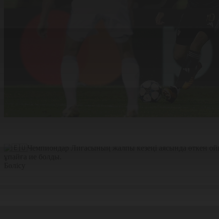
Чемпиондар Лигасының жалпы кезеңі аясында өткен ойы
ұпайға ие болды.
Бөлісу