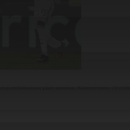
нда әзербайжандық ұжым даниялық «Копенгагеннен» 2:0 есебімен